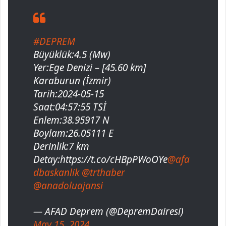
#DEPREM
Büyüklük:4.5 (Mw)
Yer:Ege Denizi – [45.60 km]
Karaburun (İzmir)
Tarih:2024-05-15
Saat:04:57:55 TSİ
Enlem:38.95917 N
Boylam:26.05111 E
Derinlik:7 km
Detay:https://t.co/cHBpPWoOYe
@afa
dbaskanlik
@trthaber
@anadoluajansi
— AFAD Deprem (@DepremDairesi)
May 15, 2024