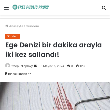
Menü
A
y
...
Anasayfa
/
Gündem
Gündem
Ege Denizi bir dakika arayla
iki kez sallandı!
Bir
freepublicproxy
Mayıs 15, 2024
0
123
e-
Bir dakikadan az
posta
göndermek