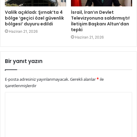
Valilk açıkladı: Şırnak’ta 4
İsrail, İran’ın Devlet
bölge ‘geçici özel güvenlik
Televizyonuna saldırmıştı!
bölgesi’ duyuru edildi
İletişim Başkanı Altun’dan
tepki
Haziran 21, 2026
Haziran 21, 2026
Bir yanıt yazın
E-posta adresiniz yayınlanmayacak.
Gerekli alanlar
*
ile
işaretlenmişlerdir
Y
o
r
u
m