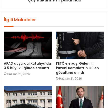
'Çay Kültürü' PTT pullarında
İlgili Makaleler
AFAD duyurdu! Kütahya’da
FETÖ elebaşı Gülen’in
3.5 büyüklüğünde sarsıntı
kuzeni Kemalettin Gülen
gözaltına alındı
Haziran 21, 2026
Haziran 21, 2026