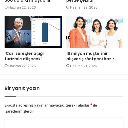
300 dolara fırlayabilir’
perde çekildi
Haziran 22, 2026
Haziran 22, 2026
‘Cari süreçler açığı
19 milyon müşterinin
turizmle düşecek’
alışveriş röntgeni hazır
Haziran 22, 2026
Haziran 21, 2026
Bir yanıt yazın
E-posta adresiniz yayınlanmayacak.
Gerekli alanlar
*
ile
işaretlenmişlerdir
Y