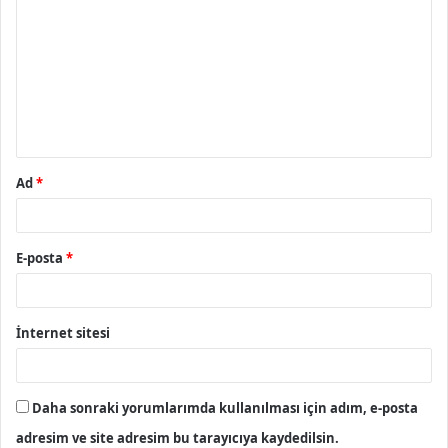
o
r
u
m
*
Ad
*
E-posta
*
İnternet sitesi
Daha sonraki yorumlarımda kullanılması için adım, e-posta
adresim ve site adresim bu tarayıcıya kaydedilsin.