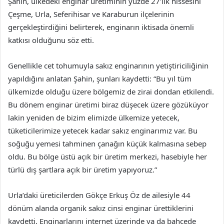
Şahin, ülkedeki enginar üretiminin yüzde 27’lik hissesini
Çeşme, Urla, Seferihisar ve Karaburun ilçelerinin
gerçekleştirdiğini belirterek, enginarın iktisada önemli
katkısı olduğunu söz etti.
Genellikle cet tohumuyla sakız enginarının yetiştiriciliğinin
yapıldığını anlatan Şahin, şunları kaydetti: “Bu yıl tüm
ülkemizde olduğu üzere bölgemiz de zirai dondan etkilendi.
Bu dönem enginar üretimi biraz düşecek üzere gözüküyor
lakin yeniden de bizim elimizde ülkemize yetecek,
tüketicilerimize yetecek kadar sakız enginarımız var. Bu
soğuğu yemesi tahminen çanağın küçük kalmasına sebep
oldu. Bu bölge üstü açık bir üretim merkezi, hasebiyle her
türlü dış şartlara açık bir üretim yapıyoruz.”
Urla’daki üreticilerden Gökçe Erkuş Öz de ailesiyle 44
dönüm alanda organik sakız cinsi enginar ürettiklerini
kaydetti. Enginarlarını internet üzerinde ya da bahçede