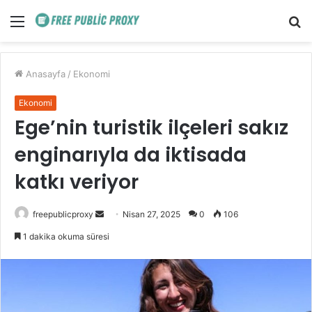
Menü
A
y
...
Anasayfa
/
Ekonomi
Ekonomi
Ege’nin turistik ilçeleri sakız
enginarıyla da iktisada
katkı veriyor
Bir
freepublicproxy
Nisan 27, 2025
0
106
e-
1 dakika okuma süresi
posta
göndermek