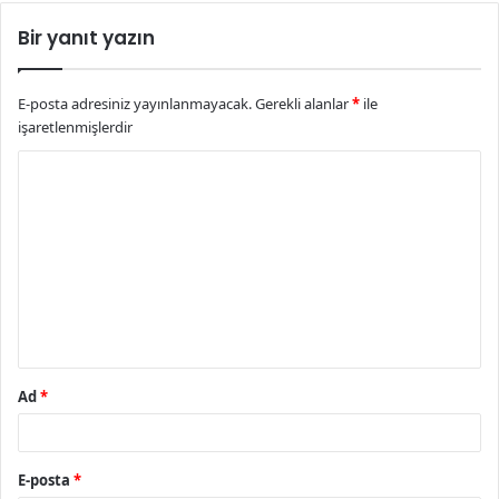
Bir yanıt yazın
E-posta adresiniz yayınlanmayacak.
Gerekli alanlar
*
ile
işaretlenmişlerdir
Y
o
r
u
m
*
Ad
*
E-posta
*