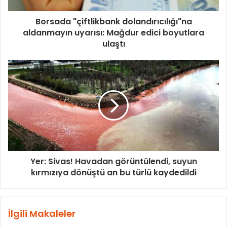
Borsada "çiftlikbank dolandırıcılığı"na
aldanmayın uyarısı: Mağdur edici boyutlara
ulaştı
Yer: Sivas! Havadan görüntülendi, suyun
kırmızıya dönüştü an bu türlü kaydedildi
İlgili Makaleler