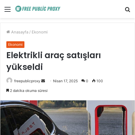
Menü
A
y
...
Anasayfa
/
Ekonomi
Ekonomi
Elektrikli araç satışları
yükseldi
Bir
freepublicproxy
Nisan 17, 2025
0
100
e-
2 dakika okuma süresi
posta
göndermek