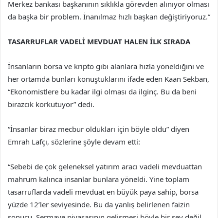
Merkez bankası başkanının sıklıkla görevden alınıyor olması
da başka bir problem. İnanılmaz hızlı başkan değiştiriyoruz.”
TASARRUFLAR VADELİ MEVDUAT HALEN İLK SIRADA
İnsanların borsa ve kripto gibi alanlara hızla yöneldiğini ve
her ortamda bunları konuştuklarını ifade eden Kaan Sekban,
“Ekonomistlere bu kadar ilgi olması da ilginç. Bu da beni
birazcık korkutuyor” dedi.
“İnsanlar biraz mecbur oldukları için böyle oldu” diyen
Emrah Lafçı, sözlerine şöyle devam etti:
“Sebebi de çok geleneksel yatırım aracı vadeli mevduattan
mahrum kalınca insanlar bunlara yöneldi. Yine toplam
tasarruflarda vadeli mevduat en büyük paya sahip, borsa
yüzde 12’ler seviyesinde. Bu da yanlış belirlenen faizin
sonucu. Sermaye piyasasının gelişmesi böyle bir şey değil.