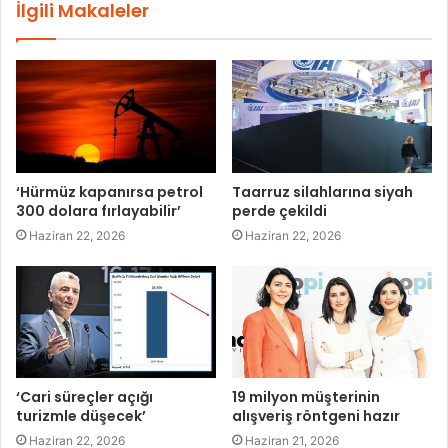
İlgili Makaleler
‘Hürmüz kapanırsa petrol
Taarruz silahlarına siyah
300 dolara fırlayabilir’
perde çekildi
Haziran 22, 2026
Haziran 22, 2026
‘Cari süreçler açığı
19 milyon müşterinin
turizmle düşecek’
alışveriş röntgeni hazır
Haziran 22, 2026
Haziran 21, 2026