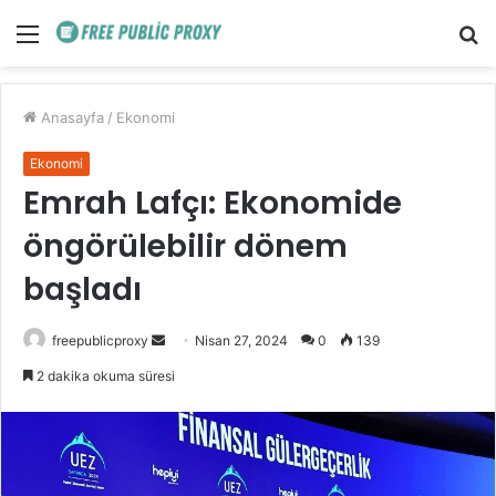
Menü
A
y
...
Anasayfa
/
Ekonomi
Ekonomi
Emrah Lafçı: Ekonomide
öngörülebilir dönem
başladı
Bir
freepublicproxy
Nisan 27, 2024
0
139
e-
2 dakika okuma süresi
posta
göndermek