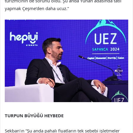
turizmcinin de sorunu oldu. Şu anda Yunan adasında tatil
yapmak Çeşme’den daha ucuz.”
TURPUN BÜYÜĞÜ HEYBEDE
Sekban’ın “Şu anda pahalı fiyatların tek sebebi işletmeler