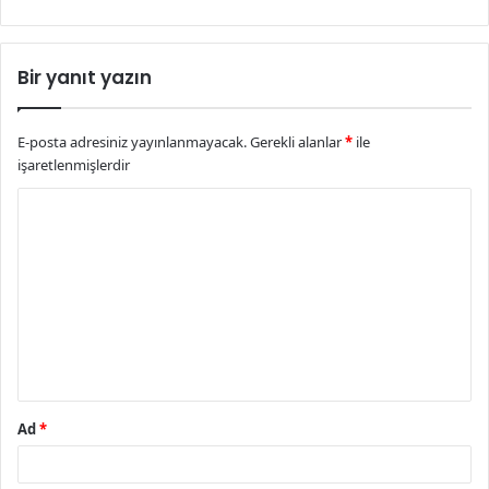
Bir yanıt yazın
E-posta adresiniz yayınlanmayacak.
Gerekli alanlar
*
ile
işaretlenmişlerdir
Y
o
r
u
m
*
Ad
*