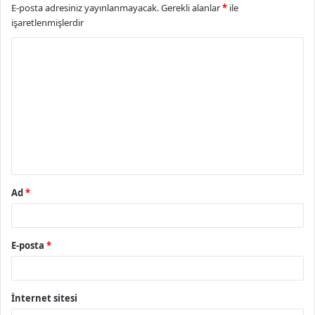
E-posta adresiniz yayınlanmayacak.
Gerekli alanlar
*
ile
işaretlenmişlerdir
Y
o
r
u
m
*
Ad
*
E-posta
*
İnternet sitesi