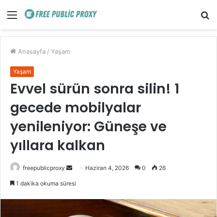
Menü
A
y
...
Anasayfa
/
Yaşam
Yaşam
Evvel sürün sonra silin! 1
gecede mobilyalar
yenileniyor: Güneşe ve
yıllara kalkan
Bir
freepublicproxy
Haziran 4, 2026
0
26
e-
1 dakika okuma süresi
posta
göndermek