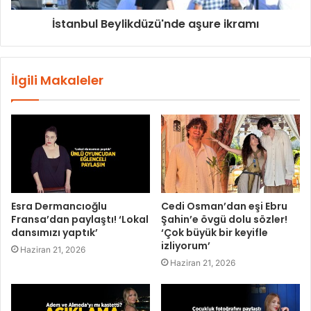
İstanbul Beylikdüzü'nde aşure ikramı
İlgili Makaleler
Esra Dermancıoğlu
Cedi Osman’dan eşi Ebru
Fransa’dan paylaştı! ‘Lokal
Şahin’e övgü dolu sözler!
dansımızı yaptık’
‘Çok büyük bir keyifle
izliyorum’
Haziran 21, 2026
Haziran 21, 2026