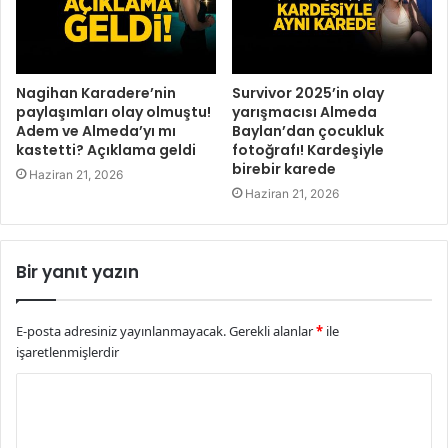
Nagihan Karadere’nin
Survivor 2025’in olay
paylaşımları olay olmuştu!
yarışmacısı Almeda
Adem ve Almeda’yı mı
Baylan’dan çocukluk
kastetti? Açıklama geldi
fotoğrafı! Kardeşiyle
birebir karede
Haziran 21, 2026
Haziran 21, 2026
Bir yanıt yazın
E-posta adresiniz yayınlanmayacak.
Gerekli alanlar
*
ile
işaretlenmişlerdir
Y
o
r