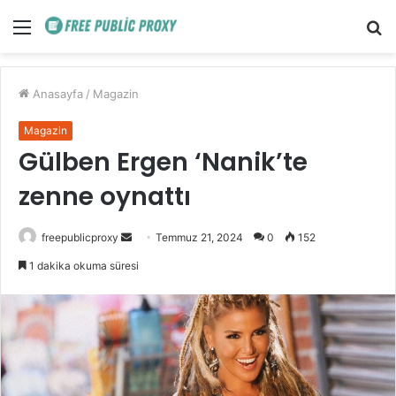
Menü
A
y
...
Anasayfa
/
Magazin
Magazin
Gülben Ergen ‘Nanik’te
zenne oynattı
Bir
freepublicproxy
Temmuz 21, 2024
0
152
e-
1 dakika okuma süresi
posta
göndermek