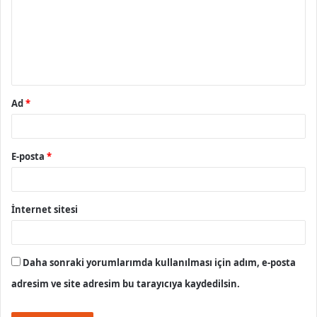
u
m
*
Ad
*
E-posta
*
İnternet sitesi
Daha sonraki yorumlarımda kullanılması için adım, e-posta
adresim ve site adresim bu tarayıcıya kaydedilsin.