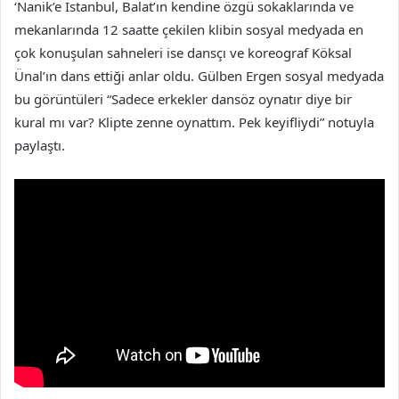
‘Nanik’e İstanbul, Balat’ın kendine özgü sokaklarında ve
mekanlarında 12 saatte çekilen klibin sosyal medyada en
çok konuşulan sahneleri ise dansçı ve koreograf Köksal
Ünal’ın dans ettiği anlar oldu. Gülben Ergen sosyal medyada
bu görüntüleri “Sadece erkekler dansöz oynatır diye bir
kural mı var? Klipte zenne oynattım. Pek keyifliydi” notuyla
paylaştı.