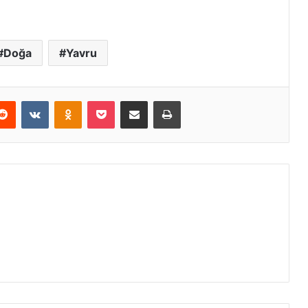
Doğa
Yavru
erest
Reddit
VKontakte
Odnoklassniki
Pocket
E-Posta ile paylaş
Yazdır