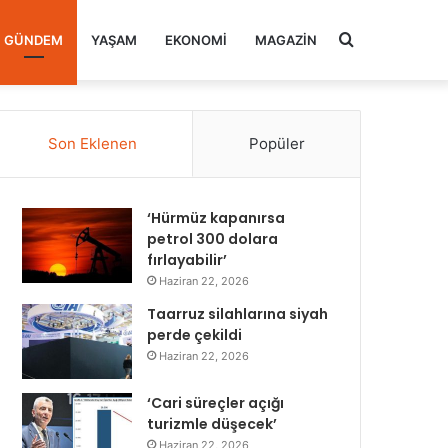
Arama
GÜNDEM
YAŞAM
EKONOMI
MAGAZIN
yap
Son Eklenen
Popüler
...
‘Hürmüz kapanırsa
petrol 300 dolara
fırlayabilir’
Haziran 22, 2026
Taarruz silahlarına siyah
perde çekildi
Haziran 22, 2026
‘Cari süreçler açığı
turizmle düşecek’
Haziran 22, 2026