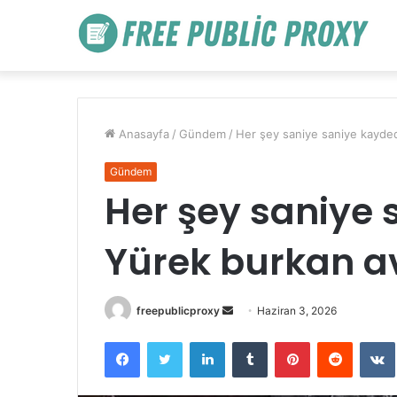
Anasayfa
/
Gündem
/
Her şey saniye saniye kayded
Gündem
Her şey saniye 
Yürek burkan a
Bir
freepublicproxy
Haziran 3, 2026
e-
Facebook
Twitter
LinkedIn
Tumblr
Pinterest
Reddit
posta
göndermek