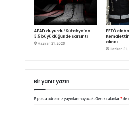
AFAD duyurdu! Kütahya’da
FETÖ eleba
3.5 büyüklüğünde sarsıntı
Kemalettin
alındı
Haziran 21, 2026
Haziran 21,
Bir yanıt yazın
E-posta adresiniz yayınlanmayacak.
Gerekli alanlar
*
ile 
Y
o
r