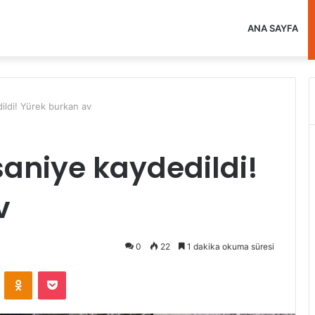
ANA SAYFA
ildi! Yürek burkan av
saniye kaydedildi!
v
0
22
1 dakika okuma süresi
VKontakte
Odnoklassniki
Pocket