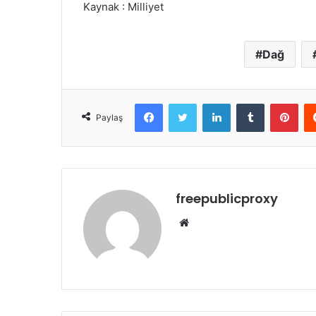
Kaynak : Milliyet
Dağ
Facebook
Twitter
LinkedIn
Tumblr
Pint
Paylaş
freepublicproxy
Web
sitesi