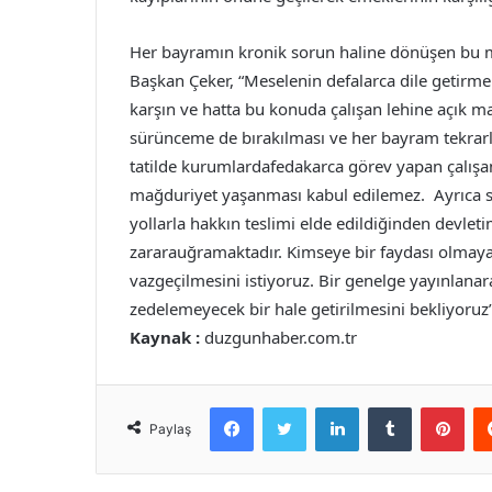
Her bayramın kronik sorun haline dönüşen bu 
Başkan Çeker, “Meselenin defalarca dile getir
karşın ve hatta bu konuda çalışan lehine açık 
sürünceme de bırakılması ve her bayram tekrarl
tatilde kurumlardafedakarca görev yapan çalışan
mağduriyet yaşanması kabul edilemez. Ayrıca 
yollarla hakkın teslimi elde edildiğinden devle
zararauğramaktadır. Kimseye bir faydası olmaya
vazgeçilmesini istiyoruz. Bir genelge yayınlana
zedelemeyecek bir hale getirilmesini bekliyoruz” 
Kaynak :
duzgunhaber.com.tr
Facebook
Twitter
LinkedIn
Tumblr
Pint
Paylaş