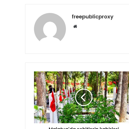
freepublicproxy
Web
sitesi