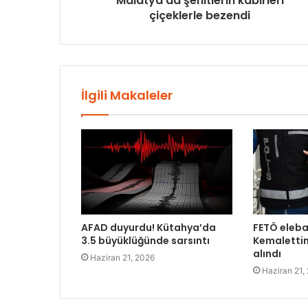
Malatya'da şehitlerin kabirleri
çiçeklerle bezendi
İlgili Makaleler
AFAD duyurdu! Kütahya’da
FETÖ eleba
3.5 büyüklüğünde sarsıntı
Kemalettin
alındı
Haziran 21, 2026
Haziran 21,