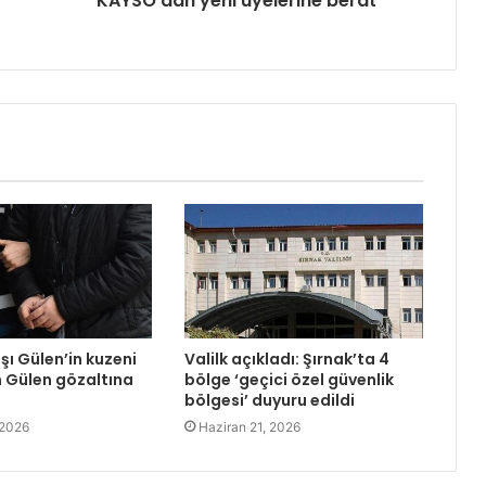
KAYSO'dan yeni üyelerine berat
şı Gülen’in kuzeni
Valilk açıkladı: Şırnak’ta 4
 Gülen gözaltına
bölge ‘geçici özel güvenlik
bölgesi’ duyuru edildi
 2026
Haziran 21, 2026