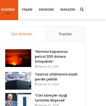
Arama
GÜNDEM
YAŞAM
EKONOMI
MAGAZIN
yap
Son Eklenen
Popüler
...
‘Hürmüz kapanırsa
petrol 300 dolara
fırlayabilir’
Haziran 22, 2026
Taarruz silahlarına siyah
perde çekildi
Haziran 22, 2026
‘Cari süreçler açığı
turizmle düşecek’
Haziran 22, 2026