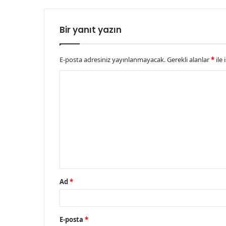
Bir yanıt yazın
E-posta adresiniz yayınlanmayacak.
Gerekli alanlar
*
ile 
Y
o
r
u
m
*
Ad
*
E-posta
*