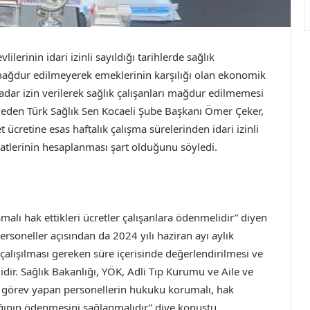
erinin idari izinli sayıldığı tarihlerde sağlık
 mağdur edilmeyerek emeklerinin karşılığı olan ekonomik
adar izin verilerek sağlık çalışanları mağdur edilmemesi
ydeden Türk Sağlık Sen Kocaeli Şube Başkanı Ömer Çeker,
cretine esas haftalık çalışma sürelerinden idari izinli
aatlerinin hesaplanması şart olduğunu söyledi.
malı hak ettikleri ücretler çalışanlara ödenmelidir” diyen
ersoneller açısından da 2024 yılı haziran ayı aylık
n çalışılması gereken süre içerisinde değerlendirilmesi ve
lidir. Sağlık Bakanlığı, YÖK, Adli Tıp Kurumu ve Aile ve
de görev yapan personellerin hukuku korumalı, hak
ığının ödenmesini sağlanmalıdır” diye konuştu.