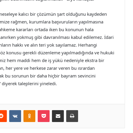
meseleye kalıcı bir çözümün şart olduğunu kaydeden
memize rağmen, kurumlara başvuruların yapılmasına
mahkeme kararları ortada iken bu konunun hala
anırken yokmuş gibi davranılması kabul edilemez. İdari
ların hakkı ve alın teri yok sayılamaz. Herhangi
söz konusu gerekli düzenleme yapılmadığında ve hukuki
timiz hem maddi hem de iş yükü nedeniyle ekstra bir
n, her yere ve herkese zarar veren bu ısrardan
rak bu sorunun bir daha hiçbir bayram sevincini
diyerek taleplerini yineledi.
erest
Reddit
VKontakte
Odnoklassniki
Pocket
E-Posta ile paylaş
Yazdır