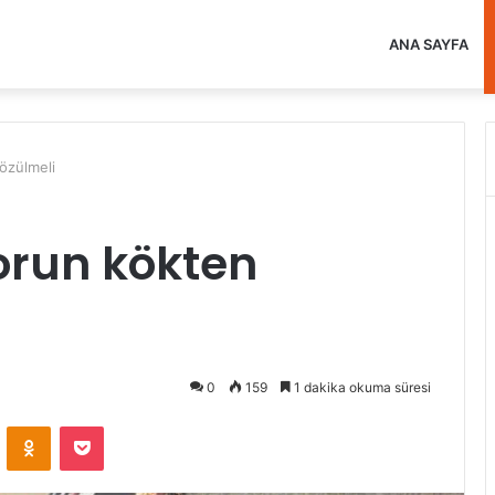
ANA SAYFA
çözülmeli
sorun kökten
0
159
1 dakika okuma süresi
VKontakte
Odnoklassniki
Pocket