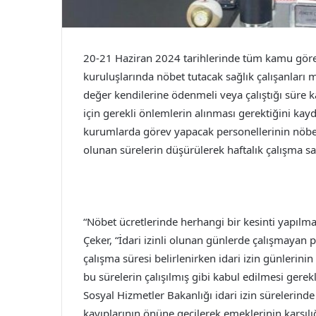
20-21 Haziran 2024 tarihlerinde tüm kamu görevlil
kuruluşlarında nöbet tutacak sağlık çalışanları
değer kendilerine ödenmeli veya çalıştığı süre k
için gerekli önlemlerin alınması gerektiğini ka
kurumlarda görev yapacak personellerinin nöbet ü
olunan sürelerin düşürülerek haftalık çalışma s
“Nöbet ücretlerinde herhangi bir kesinti yapılma
Çeker, “İdari izinli olunan günlerde çalışmayan p
çalışma süresi belirlenirken idari izin günlerini
bu sürelerin çalışılmış gibi kabul edilmesi gerek
Sosyal Hizmetler Bakanlığı idari izin sürelerin
kayıplarının önüne geçilerek emeklerinin karşıl