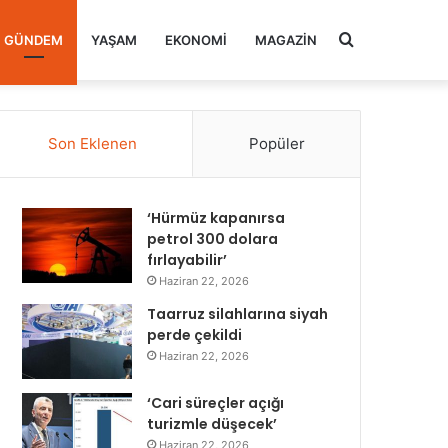
Arama
GÜNDEM
YAŞAM
EKONOMI
MAGAZIN
yap
Son Eklenen
Popüler
...
‘Hürmüz kapanırsa
petrol 300 dolara
fırlayabilir’
Haziran 22, 2026
Taarruz silahlarına siyah
perde çekildi
Haziran 22, 2026
‘Cari süreçler açığı
turizmle düşecek’
Haziran 22, 2026