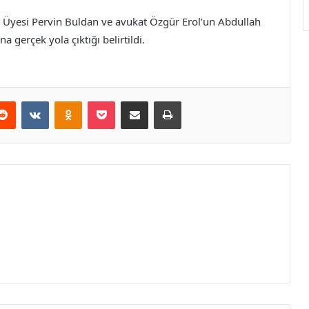
i Üyesi Pervin Buldan ve avukat Özgür Erol’un Abdullah
 gerçek yola çıktığı belirtildi.
erest
Reddit
VKontakte
Odnoklassniki
Pocket
E-Posta ile paylaş
Yazdır