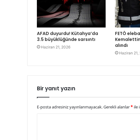
AFAD duyurdu! Kütahya’da
FETÖ eleba
3.5 büyüklüğünde sarsıntı
Kemalettin
alındı
Haziran 21, 2026
Haziran 21,
Bir yanıt yazın
E-posta adresiniz yayınlanmayacak.
Gerekli alanlar
*
ile 
Y
o
r