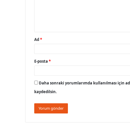
u
m
*
Ad
*
E-posta
*
Daha sonraki yorumlarımda kullanılması için adı
kaydedilsin.