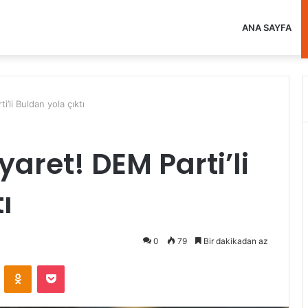
ANA SAYFA
i’li Buldan yola çıktı
yaret! DEM Parti’li
ı
0
79
Bir dakikadan az
VKontakte
Odnoklassniki
Pocket