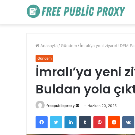
Anasayfa
/
Gündem
/
İmralı’ya yeni ziyaret! DEM Part
Gündem
İmralı’ya yeni zi
Buldan yola çıkt
Bir
freepublicproxy
Haziran 20, 2025
e-
Facebook
Twitter
LinkedIn
Tumblr
Pinterest
Reddit
posta
göndermek