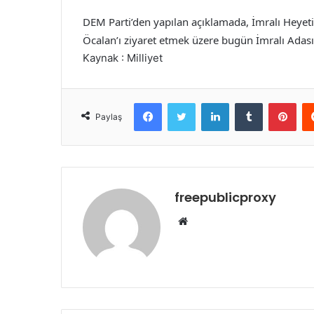
DEM Parti’den yapılan açıklamada, İmralı Heyet
Öcalan’ı ziyaret etmek üzere bugün İmralı Adasına
Kaynak : Milliyet
Facebook
Twitter
LinkedIn
Tumblr
Pint
Paylaş
freepublicproxy
Web
sitesi