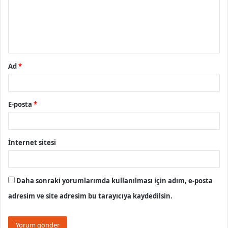
u
m
*
Ad
*
E-posta
*
İnternet sitesi
Daha sonraki yorumlarımda kullanılması için adım, e-posta
adresim ve site adresim bu tarayıcıya kaydedilsin.