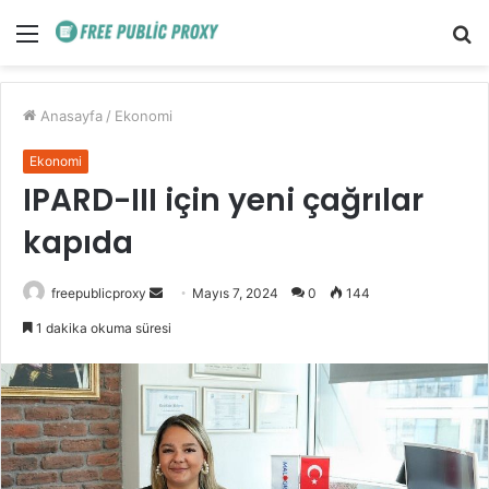
Menü
A
y
...
Anasayfa
/
Ekonomi
Ekonomi
IPARD-III için yeni çağrılar
kapıda
Bir
freepublicproxy
Mayıs 7, 2024
0
144
e-
1 dakika okuma süresi
posta
göndermek