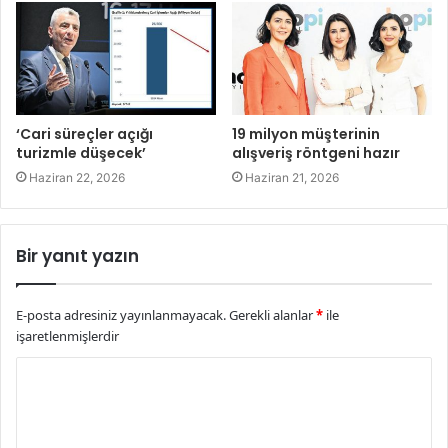
‘Cari süreçler açığı
19 milyon müşterinin
turizmle düşecek’
alışveriş röntgeni hazır
Haziran 22, 2026
Haziran 21, 2026
Bir yanıt yazın
E-posta adresiniz yayınlanmayacak.
Gerekli alanlar
*
ile
işaretlenmişlerdir
Y
o
r