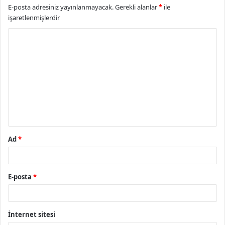
E-posta adresiniz yayınlanmayacak.
Gerekli alanlar
*
ile
işaretlenmişlerdir
Y
o
r
u
m
*
Ad
*
E-posta
*
İnternet sitesi