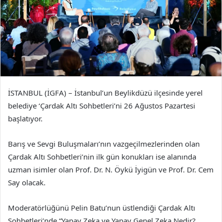
İSTANBUL (İGFA) – İstanbul’un Beylikdüzü ilçesinde yerel
belediye ‘Çardak Altı Sohbetleri’ni 26 Ağustos Pazartesi
başlatıyor.
Barış ve Sevgi Buluşmaları’nın vazgeçilmezlerinden olan
Çardak Altı Sohbetleri’nin ilk gün konukları ise alanında
uzman isimler olan Prof. Dr. N. Öykü İyigün ve Prof. Dr. Cem
Say olacak.
Moderatörlüğünü Pelin Batu’nun üstlendiği Çardak Altı
Sohbetleri’nde “Yapay Zeka ve Yapay Genel Zeka Nedir?