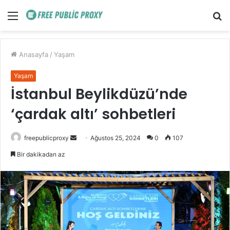
Menü
A
y
...
Anasayfa
/
Yaşam
Yaşam
İstanbul Beylikdüzü’nde
‘çardak altı’ sohbetleri
Bir
freepublicproxy
Ağustos 25, 2024
0
107
e-
Bir dakikadan az
posta
göndermek