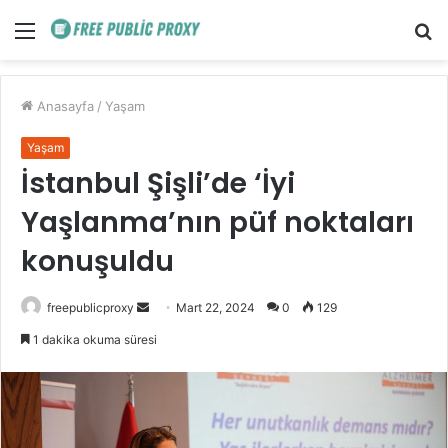
Menü
A
y
...
Anasayfa
/
Yaşam
Yaşam
İstanbul Şişli’de ‘İyi
Yaşlanma’nın püf noktaları
konuşuldu
Bir
freepublicproxy
Mart 22, 2024
0
129
e-
1 dakika okuma süresi
posta
göndermek