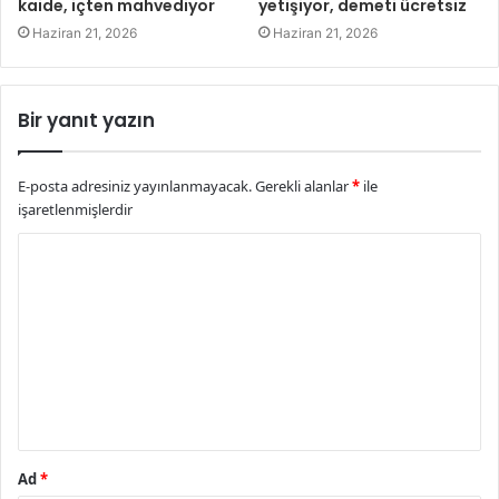
kaide, içten mahvediyor
yetişiyor, demeti ücretsiz
Haziran 21, 2026
Haziran 21, 2026
Bir yanıt yazın
E-posta adresiniz yayınlanmayacak.
Gerekli alanlar
*
ile
işaretlenmişlerdir
Y
o
r
u
m
*
Ad
*