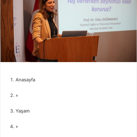
Anasayfa
»
Yaşam
»