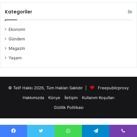
Kategoriler
Ekonomi
Gündem
Magazin
Yaşam
© Telif Hakkı 2026, Tüm Hakları Saklıdır |
Freepublicproxy
Hakkımızda
Künye
İletişim
Kullanım Koşulları
Gizlilik Politikası
antalya escort bayanları
Facebook
Twitter
WhatsApp
Telegram
Viber