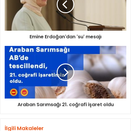
Emine Erdoğan'dan 'su' mesajı
Araban Sarımsağı 21. coğrafi işaret oldu
İlgili Makaleler