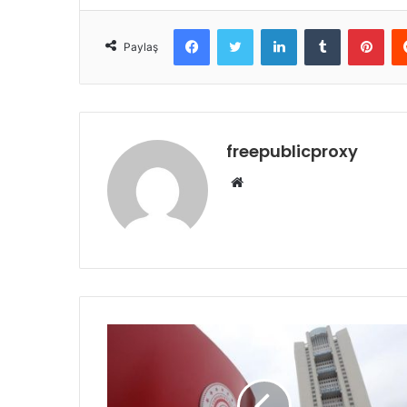
Facebook
Twitter
LinkedIn
Tumblr
Pint
Paylaş
freepublicproxy
Web
sitesi