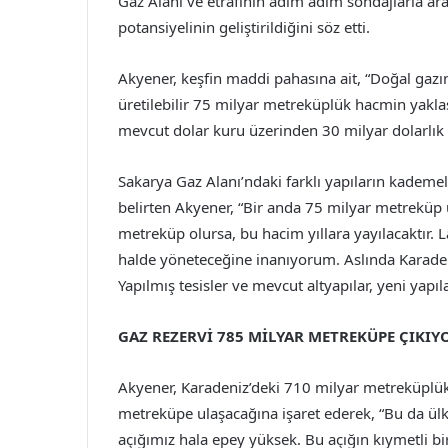
Gaz Alanı ve etrafının adım adım sondajlarla araş
potansiyelinin geliştirildiğini söz etti.
Akyener, keşfin maddi pahasına ait, “Doğal gaz
üretilebilir 75 milyar metreküplük hacmin yaklaşı
mevcut dolar kuru üzerinden 30 milyar dolarlık
Sakarya Gaz Alanı’ndaki farklı yapıların kademel
belirten Akyener, “Bir anda 75 milyar metreküp 
metreküp olursa, bu hacim yıllara yayılacaktır. L
halde yöneteceğine inanıyorum. Aslında Karad
Yapılmış tesisler ve mevcut altyapılar, yeni yapıla
GAZ REZERVİ 785 MİLYAR METREKÜPE ÇIKIY
Akyener, Karadeniz’deki 710 milyar metreküplük 
metreküpe ulaşacağına işaret ederek, “Bu da ülke
açığımız hala epey yüksek. Bu açığın kıymetli bi