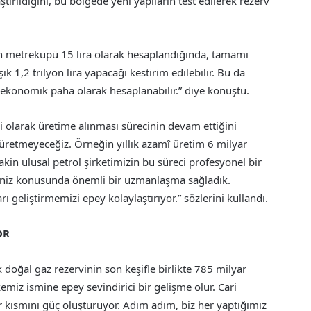
tırıldığını, bu bölgede yeni yapıların test edilerek rezerv
ın metreküpü 15 lira olarak hesaplandığında, tamamı
k 1,2 trilyon lira yapacağı kestirim edilebilir. Bu da
 ekonomik paha olarak hesaplanabilir.” diye konuştu.
i olarak üretime alınması sürecinin devam ettiğini
üretmeyeceğiz. Örneğin yıllık azamî üretim 6 milyar
akin ulusal petrol şirketimizin bu süreci profesyonel bir
eniz konusunda önemli bir uzmanlaşma sağladık.
rı geliştirmemizi epey kolaylaştırıyor.” sözlerini kullandı.
OR
doğal gaz rezervinin son keşifle birlikte 785 milyar
miz ismine epey sevindirici bir gelişme olur. Cari
r kısmını güç oluşturuyor. Adım adım, biz her yaptığımız