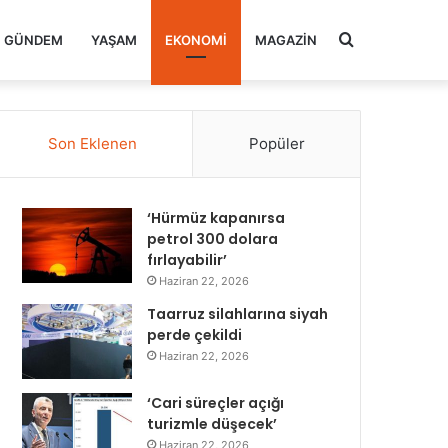
Arama
GÜNDEM
YAŞAM
EKONOMI
MAGAZIN
yap
Son Eklenen
Popüler
...
‘Hürmüz kapanırsa
petrol 300 dolara
fırlayabilir’
Haziran 22, 2026
Taarruz silahlarına siyah
perde çekildi
Haziran 22, 2026
‘Cari süreçler açığı
turizmle düşecek’
Haziran 22, 2026