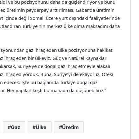
ldi ve bu pozisyonunu daha da güçlendiriyor ve bunu
fler, üretimin peyderpey arttırılması, Gabar’da üretimin
rt içinde değil Somali üzere yurt dışındaki faaliyetlerinde
mutlandıran Türkiye’nin merkez ülke olma maksadını daha
pozisyonundan gaz ihraç eden ülke pozisyonuna hakikat
gaz ihraç eden bir ülkeyiz. Güç ve Natürel Kaynaklar
karsak, Suriye’ye de doğal gaz ihraç etmeyle alakalı
z ihraç ediyorduk. Buna, Suriye’yi de ekliyoruz. Öteki
am edecek. İşte bu bağlamda Türkiye doğal gaz
r. Her yapılan keşfi bu manada da düşünebiliriz.”
Gaz
Ülke
Üretim