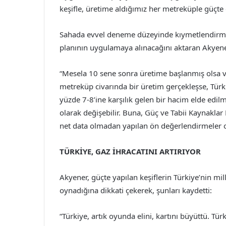
keşifle, üretime aldığımız her metreküple güçte d
Sahada evvel deneme düzeyinde kıymetlendirme 
planının uygulamaya alınacağını aktaran Akyener
“Mesela 10 sene sonra üretime başlanmış olsa v
metreküp civarında bir üretim gerçekleşse, Türki
yüzde 7-8’ine karşılık gelen bir hacim elde edil
olarak değişebilir. Buna, Güç ve Tabii Kaynaklar 
net data olmadan yapılan ön değerlendirmeler ol
TÜRKİYE, GAZ İHRACATINI ARTIRIYOR
Akyener, güçte yapılan keşiflerin Türkiye’nin mi
oynadığına dikkati çekerek, şunları kaydetti:
“Türkiye, artık oyunda elini, kartını büyüttü. 