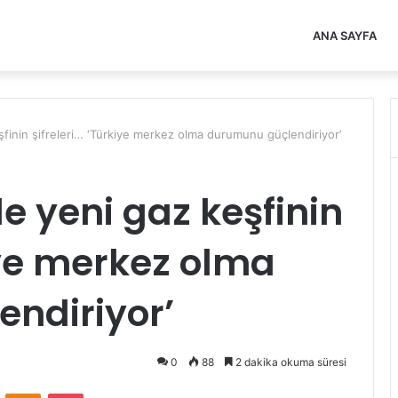
ANA SAYFA
şfinin şifreleri… ‘Türkiye merkez olma durumunu güçlendiriyor’
e yeni gaz keşfinin
kiye merkez olma
ndiriyor’
0
88
2 dakika okuma süresi
VKontakte
Odnoklassniki
Pocket