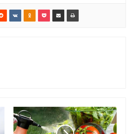
erest
Reddit
VKontakte
Odnoklassniki
Pocket
E-Posta ile paylaş
Yazdır