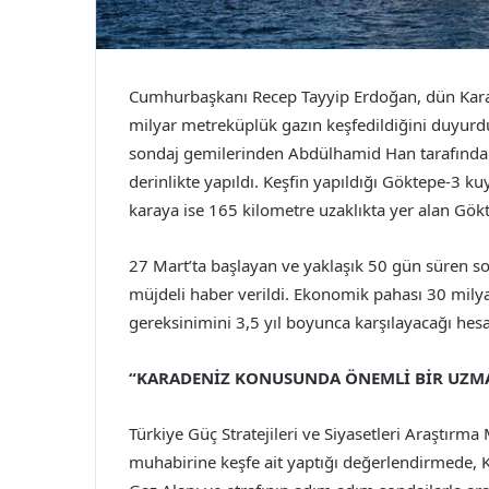
Cumhurbaşkanı Recep Tayyip Erdoğan, dün Kara
milyar metreküplük gazın keşfedildiğini duyurdu.
sondaj gemilerinden Abdülhamid Han tarafında
derinlikte yapıldı. Keşfin yapıldığı Göktepe-3 k
karaya ise 165 kilometre uzaklıkta yer alan Gök
27 Mart’ta başlayan ve yaklaşık 50 gün süren so
müjdeli haber verildi. Ekonomik pahası 30 milya
gereksinimini 3,5 yıl boyunca karşılayacağı hesa
“KARADENİZ KONUSUNDA ÖNEMLİ BİR UZM
Türkiye Güç Stratejileri ve Siyasetleri Araştı
muhabirine keşfe ait yaptığı değerlendirmede, K