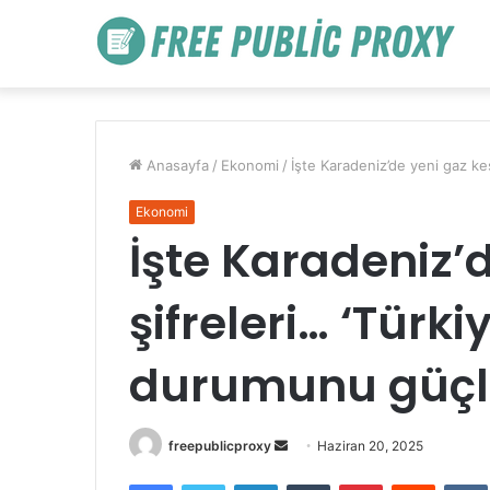
Anasayfa
/
Ekonomi
/
İşte Karadeniz’de yeni gaz ke
Ekonomi
İşte Karadeniz’d
şifreleri… ‘Tür
durumunu güçle
Bir
freepublicproxy
Haziran 20, 2025
e-
Facebook
Twitter
LinkedIn
Tumblr
Pinterest
Reddit