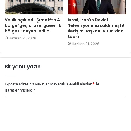
Valilk açıkladı: Şırnak’ta 4
İsrail, İran’ın Devlet
bölge ‘geçici özel güvenlik
Televizyonuna saldırmıştı!
bölgesi’ duyuru edildi
İletişim Başkanı Altun’dan
tepki
Haziran 21, 2026
Haziran 21, 2026
Bir yanıt yazın
E-posta adresiniz yayınlanmayacak.
Gerekli alanlar
*
ile
işaretlenmişlerdir
Y
o
r
u