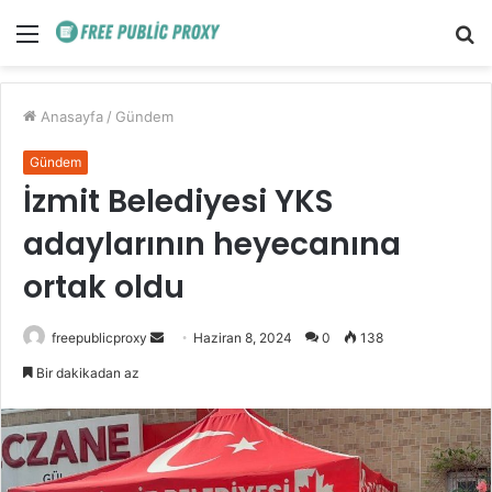
Menü
A
y
...
Anasayfa
/
Gündem
Gündem
İzmit Belediyesi YKS
adaylarının heyecanına
ortak oldu
Bir
freepublicproxy
Haziran 8, 2024
0
138
e-
Bir dakikadan az
posta
göndermek