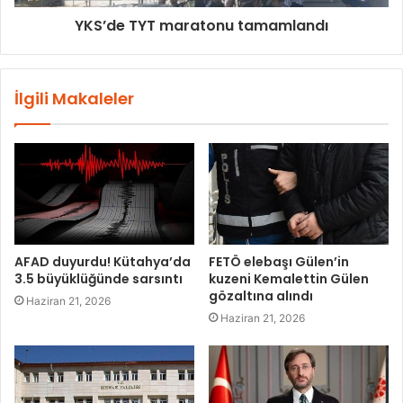
YKS’de TYT maratonu tamamlandı
İlgili Makaleler
AFAD duyurdu! Kütahya’da
FETÖ elebaşı Gülen’in
3.5 büyüklüğünde sarsıntı
kuzeni Kemalettin Gülen
gözaltına alındı
Haziran 21, 2026
Haziran 21, 2026