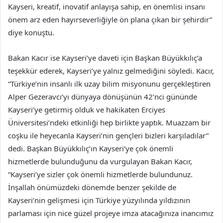
Kayseri, kreatif, inovatif anlayışa sahip, en önemlisi insanı
önem arz eden hayırseverliğiyle ön plana çıkan bir şehirdir”
diye konuştu.
Bakan Kacır ise Kayseri’ye daveti için Başkan Büyükkılıç’a
teşekkür ederek, Kayseri’ye yalnız gelmediğini söyledi. Kacır,
“Türkiye’nin insanlı ilk uzay bilim misyonunu gerçekleştiren
Alper Gezeravcı’yı dünyaya dönüşünün 42’nci gününde
Kayseri’ye getirmiş olduk ve hakikaten Erciyes
Üniversitesi’ndeki etkinliği hep birlikte yaptık. Muazzam bir
coşku ile heyecanla Kayseri’nin gençleri bizleri karşıladılar”
dedi. Başkan Büyükkılıç’ın Kayseri’ye çok önemli
hizmetlerde bulunduğunu da vurgulayan Bakan Kacır,
“Kayseri’ye sizler çok önemli hizmetlerde bulundunuz.
İnşallah önümüzdeki dönemde benzer şekilde de
Kayseri’nin gelişmesi için Türkiye yüzyılında yıldızının
parlaması için nice güzel projeye imza atacağınıza inancımız