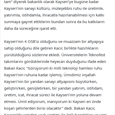
tam” diyerek bakanlık olarak Kayseri’ye bugüne kadar
Kayseri’nin sanayi kültürü, müteşebbis ruhu ile üretimle,
yatırımla, istihdamla, ihracatla hazırlanabilmesi için katkı
sunmaya gayret ettiklerini bundan sonra da bu katkıların
daha da süreceğine işaret etti.
Kayseri’nin 4 OSB’si olduğunu ve muazzam bir altyapıya
sahip olduğunu dile getiren Kacır, birlikte hazırlıkların
yürütüldüğünü sözlerine ekledi. Üniversitelerin Teknofest
takımlarını gördüklerinde heyecan duyduğunu ifade eden
Bakan Kacır, “Görüyorum ki milli teknoloji hamlesi ruhu
Kayseri’nin ruhuna kadar işlemiş. Ümidimiz inşallah
Kayseri’nin bir yandan sanayi altyapısını büyütürken,
geliştirirken, genişletirken, bir yandan yatırım, istihdam,
üretim, icat, ihracat süreci ile Kayseri’nin yoluna devam
etmesi. Ümit ediyorum, inanıyorum ki Kayseri en önde
koşan şehirlerden birisi olacaktır” dedi. Bakan Kacır,
Kayseri’de yeniden uçak üretimi ile ilgili hazırlıkları ve yeni