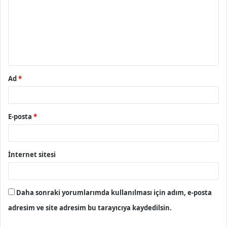
r
u
m
*
Ad
*
E-posta
*
İnternet sitesi
Daha sonraki yorumlarımda kullanılması için adım, e-posta
adresim ve site adresim bu tarayıcıya kaydedilsin.