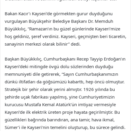
Bakan Kacır’ı Kayseri’de görmekten gurur duyduğunu
vurgulayan Büyükşehir Belediye Başkanı Dr. Memduh
Büyükkılıç, “Ramazan’ın bu güzel günlerinde Kayseri’mize
hoş geldiniz, şeref verdiniz. Kayseri, geçmişten beri ticaretin,
sanayinin merkezi olarak bilinir” dedi.
Başkan Büyükkılıç, Cumhurbaşkanı Recep Tayyip Erdoğan’ın
Kayseri’deki mitingde övgü dolu sözlerinden duyduğu
memnuniyeti dile getirerek, “Sayın Cumhurbaşkanımızın
dünkü iltifatları da göğsümüzü kabarttı, hep öncü olmuştur.
Stratejik bir şehir olarak yerini almıştır. 1926 yılında bu
şehirde uçak fabrikası yapılmış, yine Cumhuriyetimizin
kurucusu Mustafa Kemal Atatürk’ün imtiyaz vermesiyle
Kayseri’de ilk elektrik üreten proje hayata geçirilmiştir. Bu
güzellikleri bağrında barındıran, ana tamir, hava ikmal,
Sümer’i ile Kayseri’nin temelini oluşturup, bu sürece gelindi.