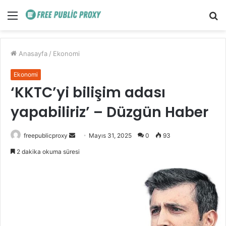
Menü
A
y
...
Anasayfa
/
Ekonomi
Ekonomi
‘KKTC’yi bilişim adası
yapabiliriz’ – Düzgün Haber
Bir
freepublicproxy
Mayıs 31, 2025
0
93
e-
2 dakika okuma süresi
posta
göndermek