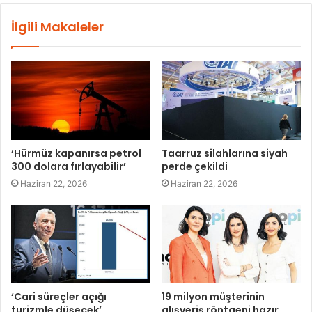
İlgili Makaleler
‘Hürmüz kapanırsa petrol
Taarruz silahlarına siyah
300 dolara fırlayabilir’
perde çekildi
Haziran 22, 2026
Haziran 22, 2026
‘Cari süreçler açığı
19 milyon müşterinin
turizmle düşecek’
alışveriş röntgeni hazır