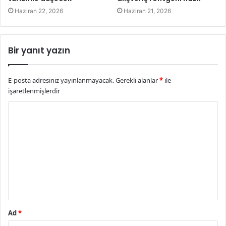
Haziran 22, 2026
Haziran 21, 2026
Bir yanıt yazın
E-posta adresiniz yayınlanmayacak.
Gerekli alanlar
*
ile
işaretlenmişlerdir
Y
o
r
u
m
*
Ad
*