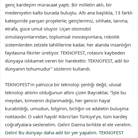
genç kardeşim müracaat yaptı. Bir milletin aklı, bir
medeniyetin kalbi burada buluştu. Altı ana başlıkta, 13 farklı
kategoride yarışan projelerle; gençlerimiz, sıhhate, tarıma,
etrafa, güce umut oluyor. Uçan otomobil
simülasyonlarından, toplumsal inovasyonlara, robotik
sistemlerden zelzele tahlillerine kadar, her alanda insanlığın
faydasına fikirler üretiyor. TEKNOFEST, rotasını kaybeden
dünyaya istikamet veren bir harekettir. TEKNOFEST, adil bir
dünyanın tohumudur” sözlerini kullandı.
TEKNOFEST’in yalnızca bir teknoloji şenliği değil, ulusal
teknoloji atılımı olduğunun altını çizen Bayraktar, “İşte bu
meydan, kimsenin dışlanmadığı, her gencin hayal
kurabildiği, umudun, bilginin, birliğin ve adaletin buluşma
noktasıdır. O vakit haydi! Kıbrıs’tan Türkiye’ye, tüm kardeş
coğrafyalara seslenelim. Gelin! Daima birlikte el ele verelim.
Gelin! Bu dünyayı daha adil bir yer yapalım. TEKNOFEST