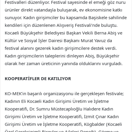
Festivalleri düzenliyor. Festival sayesinde el emeği göz nuru
ürünler direkt vatandaşla buluşarak, ev ekonomisine katkı
sunuyor. Kadın girişimciler bu kapsamda Başiskele sahilinde
kendileri için düzenlenen Alışveriş Festivali’nde buluştu.
Kocaeli Büyükşehir Belediyesi Başkan Vekili Berna Abiş ve
Kültür ve Sosyal İşler Dairesi Başkanı Murat Yavuz da
festival alanını gezerek kadın girişimcilere destek verdi.
Kadın girişimcilerin taleplerini dinleyen Abiş, Büyükşehir
olarak her zaman üreticinin yanında olduklarını vurguladı.
KOOPERATİFLER DE KATILIYOR
KO-MEK’in başarılı organizasyonu ile gerçekleşen festivale;
Kadının Eli Kocaeli Kadın Girişimi Üretim ve İşletme
Kooperatifi, Dr. Sumru Müstecaplıoğlu Halıdere Kadın
Girişimi Üretim ve İşletme Kooperatifi, İzmit Çınar Kadın
Girişimi Üretim ve İşletme Kooperatifi, Kögbalder (Kocaeli
Özel Gereksinimli Bireyler ve Aileleri Deneği), Görme ve