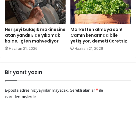
Her şeyi bulaşık makinesine
Marketten almaya son!
atan yandı! Elde yıkamak
Camın kenarında bile
kaide, içten mahvediyor
yetişiyor, demeti ücretsiz
Haziran 21, 2026
Haziran 21, 2026
Bir yanıt yazın
E-posta adresiniz yayınlanmayacak.
Gerekli alanlar
*
ile
işaretlenmişlerdir
Y
o
r
u