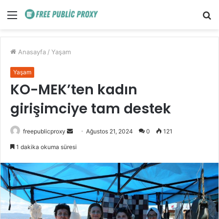
Menü
A
y
...
Anasayfa
/
Yaşam
Yaşam
KO-MEK’ten kadın
girişimciye tam destek
Bir
freepublicproxy
Ağustos 21, 2024
0
121
e-
1 dakika okuma süresi
posta
göndermek