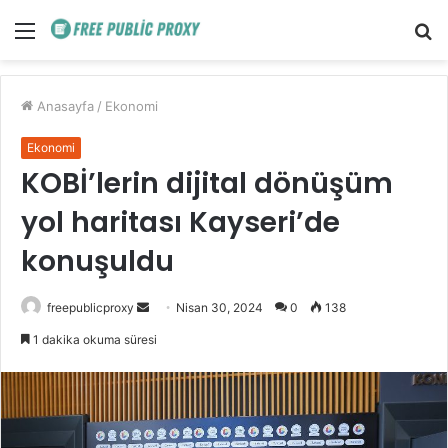
Menü
A
y
...
Anasayfa
/
Ekonomi
Ekonomi
KOBİ’lerin dijital dönüşüm
yol haritası Kayseri’de
konuşuldu
Bir
freepublicproxy
Nisan 30, 2024
0
138
e-
1 dakika okuma süresi
posta
göndermek