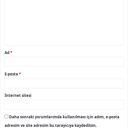
o
r
u
m
*
Ad
*
E-posta
*
İnternet sitesi
Daha sonraki yorumlarımda kullanılması için adım, e-posta
adresim ve site adresim bu tarayıcıya kaydedilsin.