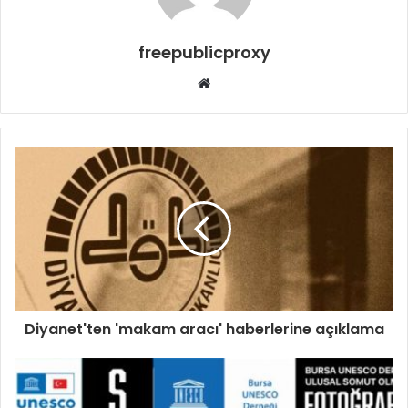
freepublicproxy
Web
sitesi
Diyanet'ten 'makam aracı' haberlerine açıklama