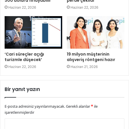
300 dolara fırlayabilir’
perde çekildi
Haziran 22, 2026
Haziran 22, 2026
‘Cari süreçler açığı
19 milyon müşterinin
turizmle düşecek’
alışveriş röntgeni hazır
Haziran 22, 2026
Haziran 21, 2026
Bir yanıt yazın
E-posta adresiniz yayınlanmayacak.
Gerekli alanlar
*
ile
işaretlenmişlerdir
Y