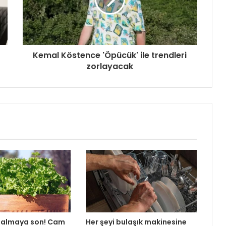
Kemal Köstence 'Öpücük' ile trendleri
zorlayacak
almaya son! Cam
Her şeyi bulaşık makinesine