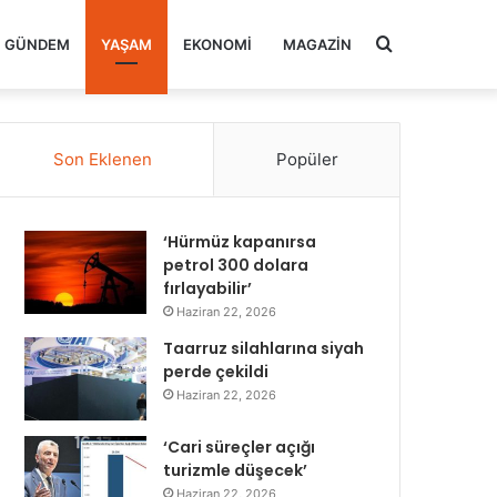
Arama
GÜNDEM
YAŞAM
EKONOMI
MAGAZIN
yap
Son Eklenen
Popüler
...
‘Hürmüz kapanırsa
petrol 300 dolara
fırlayabilir’
Haziran 22, 2026
Taarruz silahlarına siyah
perde çekildi
Haziran 22, 2026
‘Cari süreçler açığı
turizmle düşecek’
Haziran 22, 2026