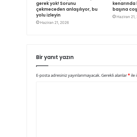
gerek yok! Sorunu
kenarında b
çekmeceden anlaşılıyor, bu
başına co
yolu izleyin
Haziran 21,
Haziran 21, 2026
Bir yanıt yazın
E-posta adresiniz yayınlanmayacak.
Gerekli alanlar
*
ile 
Y
o
r
u
m
*