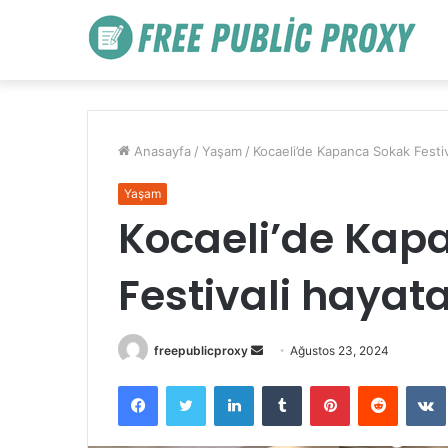
Anasayfa
/
Yaşam
/
Kocaeli’de Kapanca Sokak Festiv
Yaşam
Kocaeli’de Kap
Festivali hayat
Bir
freepublicproxy
Ağustos 23, 2024
e-
Facebook
Twitter
LinkedIn
Tumblr
Pinterest
Reddit
posta
göndermek