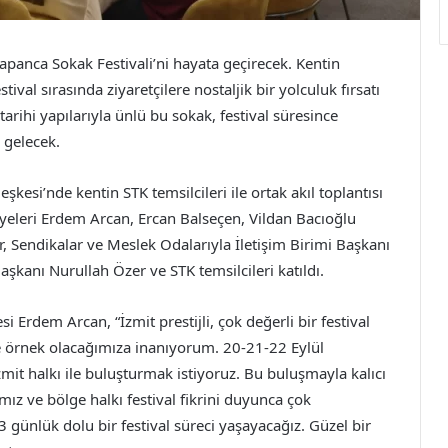
Kapanca Sokak Festivali’ni hayata geçirecek. Kentin
tival sırasında ziyaretçilere nostaljik bir yolculuk fırsatı
arihi yapılarıyla ünlü bu sokak, festival süresince
gelecek.
şkesi’nde kentin STK temsilcileri ile ortak akıl toplantısı
Üyeleri Erdem Arcan, Ercan Balseçen, Vildan Bacıoğlu
 Sendikalar ve Meslek Odalarıyla İletişim Birimi Başkanı
kanı Nurullah Özer ve STK temsilcileri katıldı.
Erdem Arcan, “İzmit prestijli, çok değerli bir festival
eye örnek olacağımıza inanıyorum. 20-21-22 Eylül
İzmit halkı ile buluşturmak istiyoruz. Bu buluşmayla kalıcı
z ve bölge halkı festival fikrini duyunca çok
 günlük dolu bir festival süreci yaşayacağız. Güzel bir