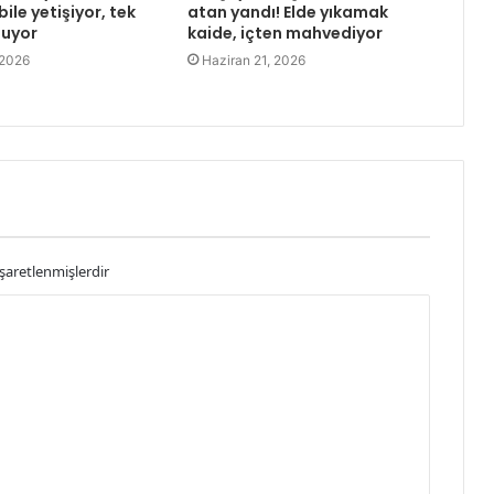
ile yetişiyor, tek
atan yandı! Elde yıkamak
şuyor
kaide, içten mahvediyor
 2026
Haziran 21, 2026
işaretlenmişlerdir