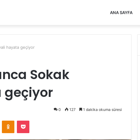
ANA SAYFA
ali hayata geçiyor
anca Sokak
a geçiyor
0
127
1 dakika okuma süresi
VKontakte
Odnoklassniki
Pocket