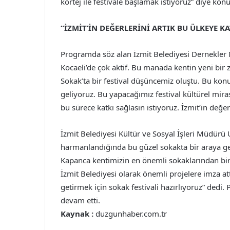
kortej ile festivale başlamak istiyoruz” diye konu
“İZMİT’İN DEĞERLERİNİ ARTIK BU ÜLKEYE 
Programda söz alan İzmit Belediyesi Dernekler
Kocaeli’de çok aktif. Bu manada kentin yeni bi
Sokak’ta bir festival düşüncemiz oluştu. Bu konuda
geliyoruz. Bu yapacağımız festival kültürel mi
bu sürece katkı sağlasın istiyoruz. İzmit’in değe
İzmit Belediyesi Kültür ve Sosyal İşleri Müdürü 
harmanlandığında bu güzel sokakta bir araya gel
Kapanca kentimizin en önemli sokaklarından biri
İzmit Belediyesi olarak önemli projelere imza attı
getirmek için sokak festivali hazırlıyoruz” dedi.
devam etti.
Kaynak :
duzgunhaber.com.tr