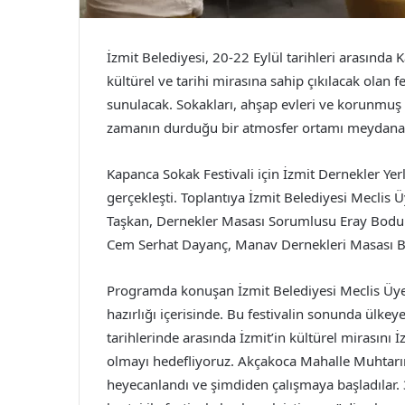
İzmit Belediyesi, 20-22 Eylül tarihleri arasında 
kültürel ve tarihi mirasına sahip çıkılacak olan fes
sunulacak. Sokakları, ahşap evleri ve korunmuş t
zamanın durduğu bir atmosfer ortamı meydana 
Kapanca Sokak Festivali için İzmit Dernekler Yerle
gerçekleşti. Toplantıya İzmit Belediyesi Meclis 
Taşkan, Dernekler Masası Sorumlusu Eray Bodur,
Cem Serhat Dayanç, Manav Dernekleri Masası Baş
Programda konuşan İzmit Belediyesi Meclis Üyesi 
hazırlığı içerisinde. Bu festivalin sonunda ülk
tarihlerinde arasında İzmit’in kültürel mirasını 
olmayı hedefliyoruz. Akçakoca Mahalle Muhtarımı
heyecanlandı ve şimdiden çalışmaya başladılar. 3