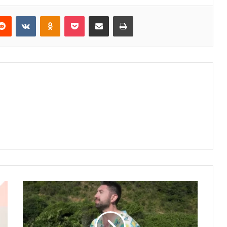
erest
Reddit
VKontakte
Odnoklassniki
Pocket
E-Posta ile paylaş
Yazdır