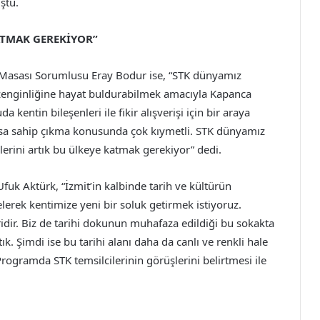
ştu.
KATMAK GEREKİYOR”
 Masası Sorumlusu Eray Bodur ise, “STK dünyamız
r zenginliğine hayat buldurabilmek amacıyla Kapanca
 kentin bileşenleri ile fikir alışverişi için bir araya
rasa sahip çıkma konusunda çok kıymetli. STK dünyamız
rlerini artık bu ülkeye katmak gerekiyor” dedi.
Ufuk Aktürk, “İzmit’in kalbinde tarih ve kültürün
erek kentimize yeni bir soluk getirmek istiyoruz.
dir. Biz de tarihi dokunun muhafaza edildiği bu sokakta
k. Şimdi ise bu tarihi alanı daha da canlı ve renkli hale
 Programda STK temsilcilerinin görüşlerini belirtmesi ile