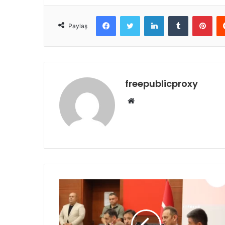
Facebook
Twitter
LinkedIn
Tumblr
Pint
Paylaş
freepublicproxy
Web
sitesi