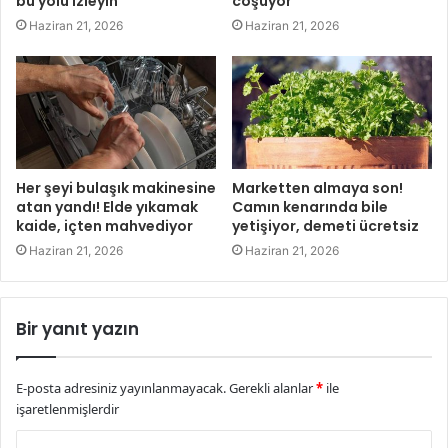
bu yolu izleyin
coşuyor
Haziran 21, 2026
Haziran 21, 2026
Her şeyi bulaşık makinesine
Marketten almaya son!
atan yandı! Elde yıkamak
Camın kenarında bile
kaide, içten mahvediyor
yetişiyor, demeti ücretsiz
Haziran 21, 2026
Haziran 21, 2026
Bir yanıt yazın
E-posta adresiniz yayınlanmayacak.
Gerekli alanlar
*
ile
işaretlenmişlerdir
Y