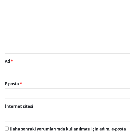
o
r
u
m
*
Ad
*
E-posta
*
İnternet sitesi
Daha sonraki yorumlarımda kullanılması için adım, e-posta