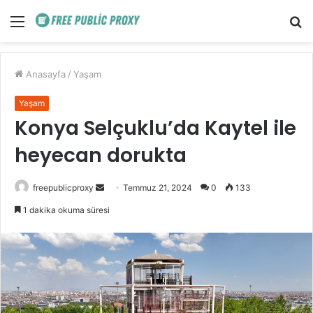
Menü
A
y
...
Anasayfa
/
Yaşam
Yaşam
Konya Selçuklu’da Kaytel ile
heyecan dorukta
Bir
freepublicproxy
Temmuz 21, 2024
0
133
e-
1 dakika okuma süresi
posta
göndermek