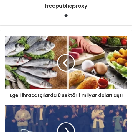
freepublicproxy
Web
sitesi
Egeli ihracatçılarda 8 sektör 1 milyar doları aştı