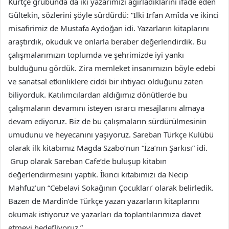
Kürtçe grubunda da iki yazarımızı ağırladıklarını ifade eden
Gültekin, sözlerini şöyle sürdürdü: “İlki İrfan Amîda ve ikinci
misafirimiz de Mustafa Aydoğan idi. Yazarların kitaplarını
araştırdık, okuduk ve onlarla beraber değerlendirdik. Bu
çalışmalarımızın toplumda ve şehrimizde iyi yankı
bulduğunu gördük. Zira memleket insanımızın böyle edebi
ve sanatsal etkinliklere ciddi bir ihtiyacı olduğunu zaten
biliyorduk. Katılımcılardan aldığımız dönütlerde bu
çalışmaların devamını isteyen ısrarcı mesajlarını almaya
devam ediyoruz. Biz de bu çalışmaların sürdürülmesinin
umudunu ve heyecanını yaşıyoruz. Sareban Türkçe Kulübü
olarak ilk kitabımız Magda Szabo’nun “İza’nın Şarkısı” idi.
Grup olarak Sareban Cafe’de buluşup kitabın
değerlendirmesini yaptık. İkinci kitabımızı da Necip
Mahfuz’un “Cebelavi Sokağının Çocukları’ olarak belirledik.
Bazen de Mardin’de Türkçe yazan yazarların kitaplarını
okumak istiyoruz ve yazarları da toplantılarımıza davet
etmeyi hedefliyoruz.”