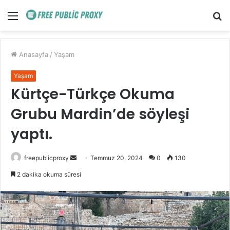
Menü
A
y
...
Anasayfa
/
Yaşam
Yaşam
Kürtçe-Türkçe Okuma
Grubu Mardin’de söyleşi
yaptı.
Bir
freepublicproxy
Temmuz 20, 2024
0
130
e-
2 dakika okuma süresi
posta
göndermek