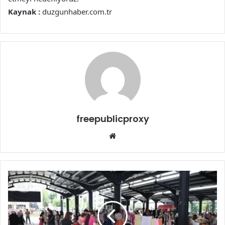
Kaynak :
duzgunhaber.com.tr
freepublicproxy
Web
sitesi