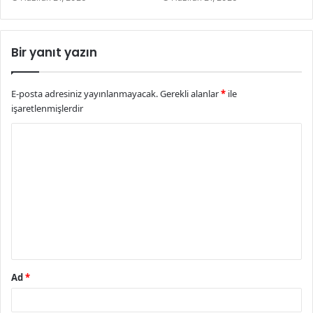
Bir yanıt yazın
E-posta adresiniz yayınlanmayacak.
Gerekli alanlar
*
ile
işaretlenmişlerdir
Y
o
r
u
m
*
Ad
*