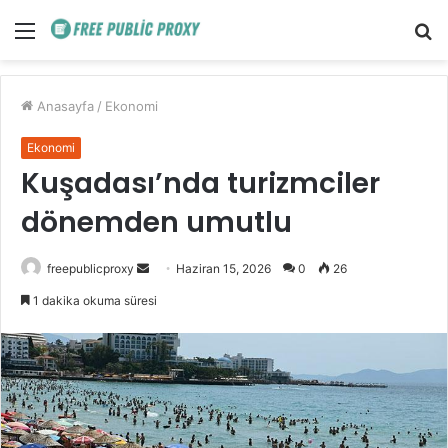
Menü
A
y
...
Anasayfa
/
Ekonomi
Ekonomi
Kuşadası’nda turizmciler
dönemden umutlu
Bir
freepublicproxy
Haziran 15, 2026
0
26
e-
1 dakika okuma süresi
posta
göndermek