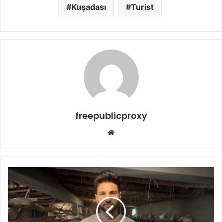
Kuşadası
Turist
freepublicproxy
Web
sitesi