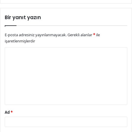
Bir yanıt yazın
E-posta adresiniz yayınlanmayacak.
Gerekli alanlar
*
ile
işaretlenmişlerdir
Y
o
r
u
m
*
Ad
*