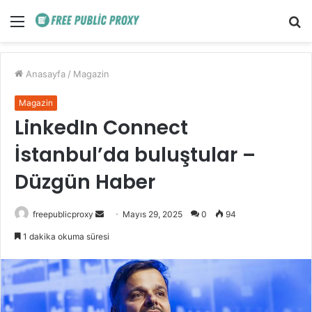
Menü
A
y
...
Anasayfa
/
Magazin
Magazin
LinkedIn Connect
İstanbul’da buluştular –
Düzgün Haber
Bir
freepublicproxy
Mayıs 29, 2025
0
94
e-
1 dakika okuma süresi
posta
göndermek