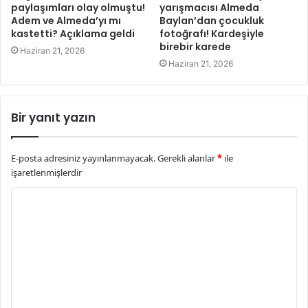
paylaşımları olay olmuştu!
yarışmacısı Almeda
Adem ve Almeda’yı mı
Baylan’dan çocukluk
kastetti? Açıklama geldi
fotoğrafı! Kardeşiyle
birebir karede
Haziran 21, 2026
Haziran 21, 2026
Bir yanıt yazın
E-posta adresiniz yayınlanmayacak.
Gerekli alanlar
*
ile
işaretlenmişlerdir
Y
o
r
u
m
*