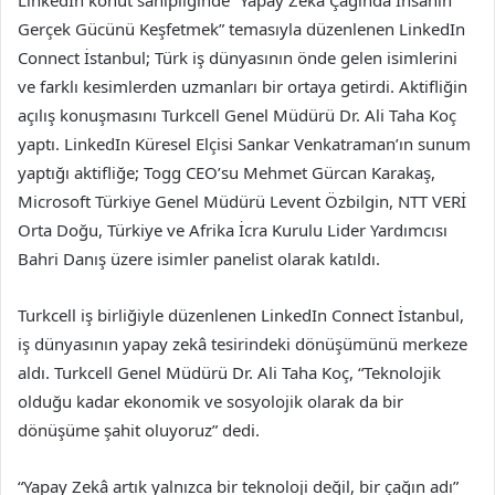
LinkedIn konut sahipliğinde “Yapay Zekâ Çağında İnsanın
Gerçek Gücünü Keşfetmek” temasıyla düzenlenen LinkedIn
Connect İstanbul; Türk iş dünyasının önde gelen isimlerini
ve farklı kesimlerden uzmanları bir ortaya getirdi. Aktifliğin
açılış konuşmasını Turkcell Genel Müdürü Dr. Ali Taha Koç
yaptı. LinkedIn Küresel Elçisi Sankar Venkatraman’ın sunum
yaptığı aktifliğe; Togg CEO’su Mehmet Gürcan Karakaş,
Microsoft Türkiye Genel Müdürü Levent Özbilgin, NTT VERİ
Orta Doğu, Türkiye ve Afrika İcra Kurulu Lider Yardımcısı
Bahri Danış üzere isimler panelist olarak katıldı.
Turkcell iş birliğiyle düzenlenen LinkedIn Connect İstanbul,
iş dünyasının yapay zekâ tesirindeki dönüşümünü merkeze
aldı. Turkcell Genel Müdürü Dr. Ali Taha Koç, “Teknolojik
olduğu kadar ekonomik ve sosyolojik olarak da bir
dönüşüme şahit oluyoruz” dedi.
“Yapay Zekâ artık yalnızca bir teknoloji değil, bir çağın adı”