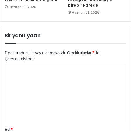
birebir karede
Haziran 21, 2026
Haziran 21, 2026
Bir yanıt yazın
E-posta adresiniz yayınlanmayacak.
Gerekli alanlar
*
ile
işaretlenmişlerdir
Y
o
r
u
m
*
Ad
*