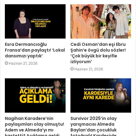
Esra Dermancıoğlu
Cedi Osman’dan eşi Ebru
Fransa’dan paylaştı! ‘Lokal
Şahin’e övgü dolu sözler!
dansımızı yaptık’
‘Çok büyük bir keyifle
izliyorum’
Haziran 21, 2026
Haziran 21, 2026
Nagihan Karadere’nin
Survivor 2025’in olay
paylaşımları olay olmuştu!
yarışmacısı Almeda
Adem ve Almeda’yı mı
Baylan’dan çocukluk
kastetti? Açıklama geldi
fotoğrafı! Kardeşiyle