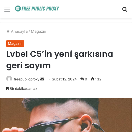
Menü
A
y
...
Anasayfa
/
Magazin
Magazin
Lvbel C5’in yeni şarkısına
geri sayım
Bir
freepublicproxy
Şubat 12, 2024
0
132
e-
Bir dakikadan az
posta
göndermek