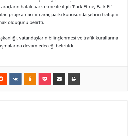
açların hatalı park etme ile ilgili ‘Park Etme, Fark Et’
atılan proje amacının araç parkı konusunda şehrin trafiğini
ak olduğunu belirtti.
kanlığı, vatandaşların bilinçlenmesi ve trafik kurallarına
ışmalarına devam edeceği belirtildi.
erest
Reddit
VKontakte
Odnoklassniki
Pocket
E-Posta ile paylaş
Yazdır