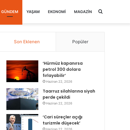
Arama
GÜNDEM
YAŞAM
EKONOMI
MAGAZIN
yap
Son Eklenen
Popüler
...
‘Hürmüz kapanırsa
petrol 300 dolara
fırlayabilir’
Haziran 22, 2026
Taarruz silahlarına siyah
perde çekildi
Haziran 22, 2026
‘Cari süreçler açığı
turizmle düşecek’
Haziran 22, 2026