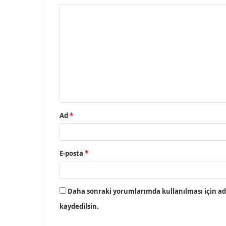
Y
o
r
u
m
*
Ad
*
E-posta
*
Daha sonraki yorumlarımda kullanılması için adı
kaydedilsin.