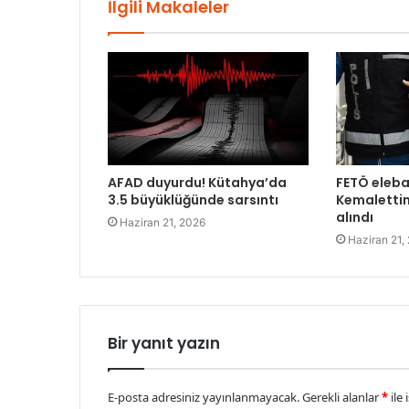
İlgili Makaleler
AFAD duyurdu! Kütahya’da
FETÖ eleba
3.5 büyüklüğünde sarsıntı
Kemalettin
alındı
Haziran 21, 2026
Haziran 21,
Bir yanıt yazın
E-posta adresiniz yayınlanmayacak.
Gerekli alanlar
*
ile 