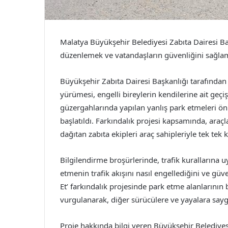
Malatya Büyükşehir Belediyesi Zabıta Dairesi Baş
düzenlemek ve vatandaşların güvenliğini sağlam
Büyükşehir Zabıta Dairesi Başkanlığı tarafından
yürümesi, engelli bireylerin kendilerine ait geç
güzergahlarında yapılan yanlış park etmeleri önl
başlatıldı. Farkındalık projesi kapsamında, araç
dağıtan zabıta ekipleri araç sahipleriyle tek tek
Bilgilendirme broşürlerinde, trafik kurallarına
etmenin trafik akışını nasıl engellediğini ve güven
Et’ farkındalık projesinde park etme alanlarının 
vurgulanarak, diğer sürücülere ve yayalara saygıl
Proje hakkında bilgi veren Büyükşehir Belediyes