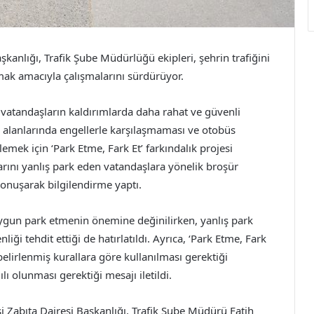
kanlığı, Trafik Şube Müdürlüğü ekipleri, şehrin trafiğini
ak amacıyla çalışmalarını sürdürüyor.
 vatandaşların kaldırımlarda daha rahat ve güvenli
iş alanlarında engellerle karşılaşmaması ve otobüs
emek için ‘Park Etme, Fark Et’ farkındalık projesi
larını yanlış park eden vatandaşlara yönelik broşür
 konuşarak bilgilendirme yaptı.
 uygun park etmenin önemine değinilirken, yanlış park
liği tehdit ettiği de hatırlatıldı. Ayrıca, ‘Park Etme, Fark
belirlenmiş kurallara göre kullanılması gerektiği
ı olunması gerektiği mesajı iletildi.
i Zabıta Dairesi Başkanlığı, Trafik Şube Müdürü Fatih