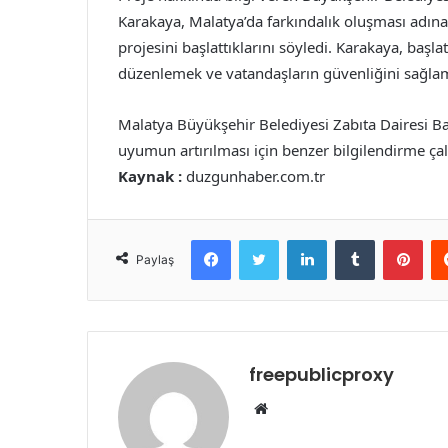
Karakaya, Malatya’da farkındalık oluşması adına ar
projesini başlattıklarını söyledi. Karakaya, başl
düzenlemek ve vatandaşların güvenliğini sağlam
Malatya Büyükşehir Belediyesi Zabıta Dairesi Baş
uyumun artırılması için benzer bilgilendirme çal
Kaynak :
duzgunhaber.com.tr
Facebook
Twitter
LinkedIn
Tumblr
Pint
Paylaş
freepublicproxy
Web
sitesi