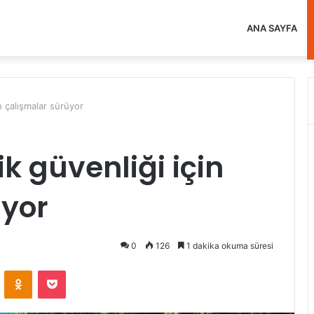
ANA SAYFA
in çalışmalar sürüyor
k güvenliği için
üyor
0
126
1 dakika okuma süresi
VKontakte
Odnoklassniki
Pocket