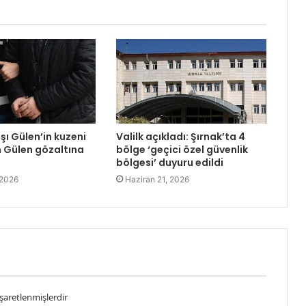
şı Gülen’in kuzeni
Valilk açıkladı: Şırnak’ta 4
 Gülen gözaltına
bölge ‘geçici özel güvenlik
bölgesi’ duyuru edildi
 2026
Haziran 21, 2026
işaretlenmişlerdir