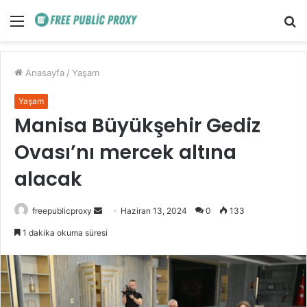
Menü
A
y
...
Anasayfa
/
Yaşam
Yaşam
Manisa Büyükşehir Gediz
Ovası’nı mercek altına
alacak
Bir
freepublicproxy
Haziran 13, 2024
0
133
e-
1 dakika okuma süresi
posta
göndermek