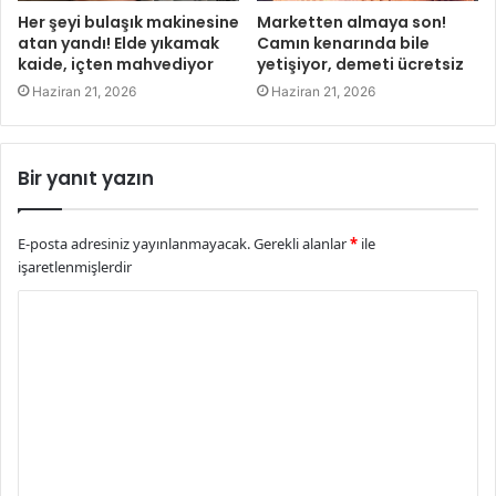
Her şeyi bulaşık makinesine
Marketten almaya son!
atan yandı! Elde yıkamak
Camın kenarında bile
kaide, içten mahvediyor
yetişiyor, demeti ücretsiz
Haziran 21, 2026
Haziran 21, 2026
Bir yanıt yazın
E-posta adresiniz yayınlanmayacak.
Gerekli alanlar
*
ile
işaretlenmişlerdir
Y
o
r
u
m
*