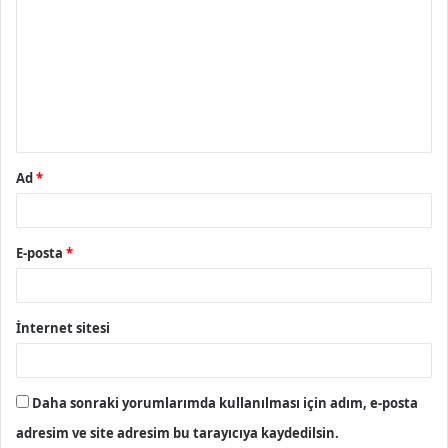
o
r
u
m
*
Ad
*
E-posta
*
İnternet sitesi
Daha sonraki yorumlarımda kullanılması için adım, e-posta
adresim ve site adresim bu tarayıcıya kaydedilsin.