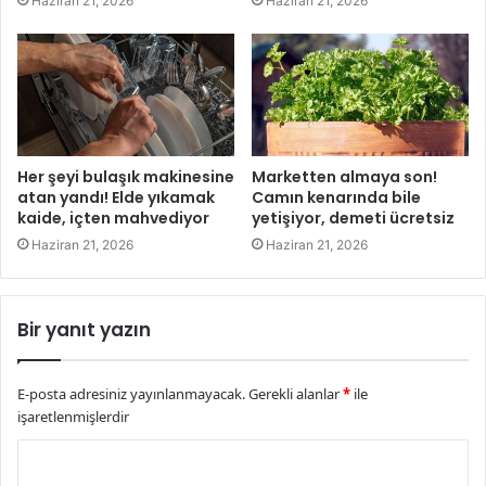
Haziran 21, 2026
Haziran 21, 2026
Her şeyi bulaşık makinesine
Marketten almaya son!
atan yandı! Elde yıkamak
Camın kenarında bile
kaide, içten mahvediyor
yetişiyor, demeti ücretsiz
Haziran 21, 2026
Haziran 21, 2026
Bir yanıt yazın
E-posta adresiniz yayınlanmayacak.
Gerekli alanlar
*
ile
işaretlenmişlerdir
Y