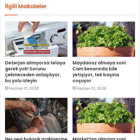
İlgili Makaleler
Deterjan almıyorsa telaşa
Maydanoz almaya son!
gerek yok! Sorunu
Cam kenarında bile
çekmeceden anlaşılıyor,
yetişiyor, tek başına
bu yolu izleyin
coşuyor
Haziran 21, 2026
Haziran 21, 2026
Her şeyi bulaşık makinesine
Marketten almaya son!