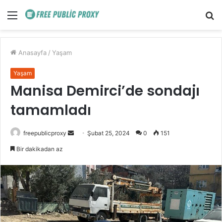
Menü
A
y
...
Anasayfa
/
Yaşam
Yaşam
Manisa Demirci’de sondajı
tamamladı
Bir
freepublicproxy
Şubat 25, 2024
0
151
e-
Bir dakikadan az
posta
göndermek