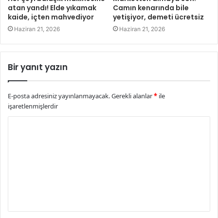
atan yandı! Elde yıkamak
Camın kenarında bile
kaide, içten mahvediyor
yetişiyor, demeti ücretsiz
Haziran 21, 2026
Haziran 21, 2026
Bir yanıt yazın
E-posta adresiniz yayınlanmayacak.
Gerekli alanlar
*
ile
işaretlenmişlerdir
Y
o
r
u
m
*