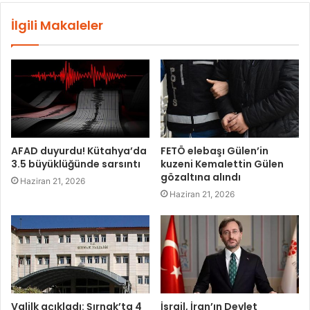
İlgili Makaleler
AFAD duyurdu! Kütahya’da
FETÖ elebaşı Gülen’in
3.5 büyüklüğünde sarsıntı
kuzeni Kemalettin Gülen
gözaltına alındı
Haziran 21, 2026
Haziran 21, 2026
Valilk açıkladı: Şırnak’ta 4
İsrail, İran’ın Devlet