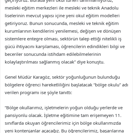
geçiriyoruz. Burada yeni okul türleri tanımlamıyoruz,
mesleki eğitim merkezleri ile mesleki ve teknik Anadolu
liselerinin mevcut yapısı içine yeni okul eğitim modelleri
getiriyoruz. Bunun sonucunda, mesleki ve teknik eğitim
kurumlarının kendilerini yenilemesi, değişen ve dönüşen
sistemlere entegre olması, sektörün talep ettiği nitelikli iş
gücü ihtiyacını karşılaması, öğrencilerin edindikleri bilgi ve
beceriler sonucunda istihdam edilebilmelerinin
kolaylaştırılması sağlanmış olacak” diye konuştu.
Genel Müdür Karagöz, sektör yoğunluğunun bulunduğu
bölgelere öğrenci hareketliliğini başlatacak “bölge okulu” adı
verilen programı ise şöyle tanıttı:
“Bölge okullarımız, işletmelerin yoğun olduğu yerlerde ve
pansiyonlu olacak. İşletme eğitimine tam erişemeyen 11.
sınıflarda okuyan öğrencilerimiz için bölge okullarımızda
yeni kontenjanlar açacağız. Bu öğrencilerimiz, başarılarına