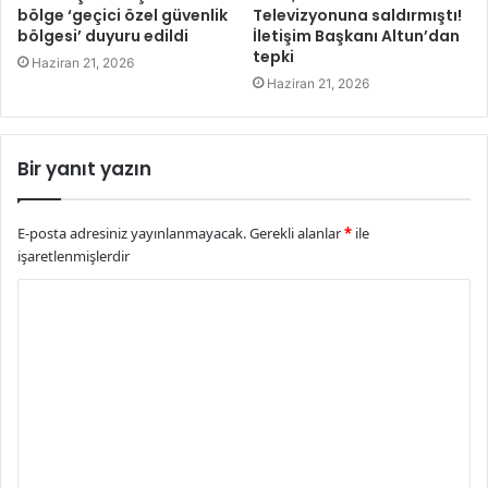
bölge ‘geçici özel güvenlik
Televizyonuna saldırmıştı!
bölgesi’ duyuru edildi
İletişim Başkanı Altun’dan
tepki
Haziran 21, 2026
Haziran 21, 2026
Bir yanıt yazın
E-posta adresiniz yayınlanmayacak.
Gerekli alanlar
*
ile
işaretlenmişlerdir
Y
o
r
u
m
*