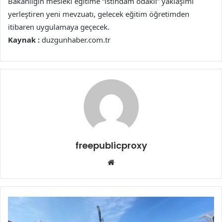
Bakanlığın mesleki eğitime “istihdam odaklı” yaklaşımı
yerleştiren yeni mevzuatı, gelecek eğitim öğretimden
itibaren uygulamaya geçecek.
Kaynak :
duzgunhaber.com.tr
freepublicproxy
Web
sitesi