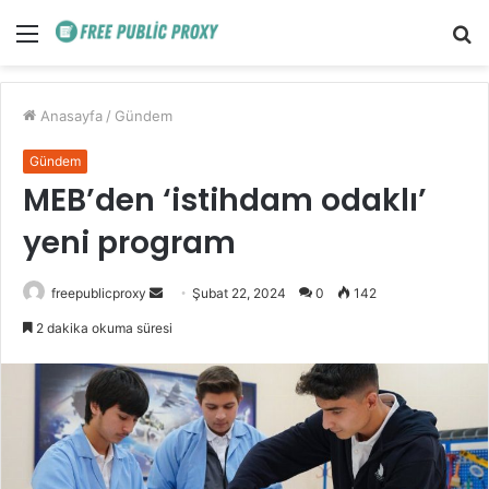
Menü
A
y
...
Anasayfa
/
Gündem
Gündem
MEB’den ‘istihdam odaklı’
yeni program
Bir
freepublicproxy
Şubat 22, 2024
0
142
e-
2 dakika okuma süresi
posta
göndermek