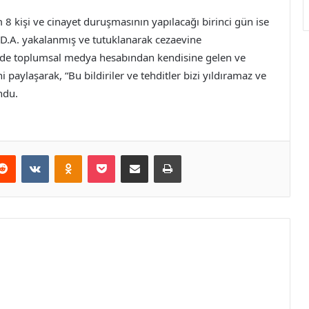
8 kişi ve cinayet duruşmasının yapılacağı birinci gün ise
 D.A. yakalanmış ve tutuklanarak cezaevine
r de toplumsal medya hesabından kendisine gelen ve
i paylaşarak, “Bu bildiriler ve tehditler bizi yıldıramaz ve
ndu.
erest
Reddit
VKontakte
Odnoklassniki
Pocket
E-Posta ile paylaş
Yazdır