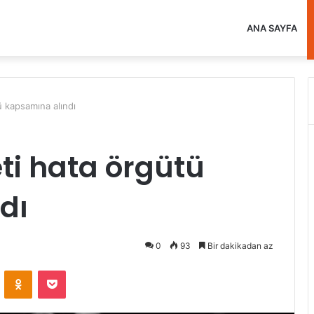
ANA SAYFA
ü kapsamına alındı
ti hata örgütü
dı
0
93
Bir dakikadan az
VKontakte
Odnoklassniki
Pocket