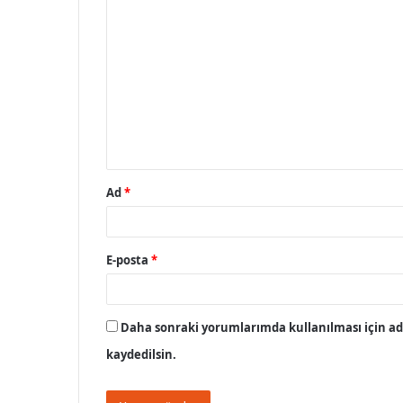
Y
o
r
u
m
*
Ad
*
E-posta
*
Daha sonraki yorumlarımda kullanılması için adı
kaydedilsin.