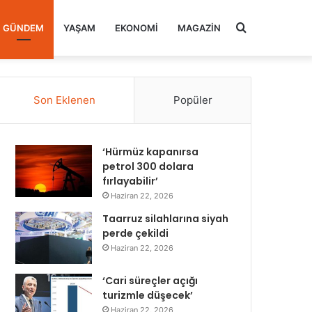
Arama
GÜNDEM
YAŞAM
EKONOMI
MAGAZIN
yap
Son Eklenen
Popüler
...
‘Hürmüz kapanırsa
petrol 300 dolara
fırlayabilir’
Haziran 22, 2026
Taarruz silahlarına siyah
perde çekildi
Haziran 22, 2026
‘Cari süreçler açığı
turizmle düşecek’
Haziran 22, 2026