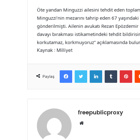
Öte yandan Minguzzi ailesini tehdit eden toplam 
Minguzzi’nin mezarını tahrip eden 67 yaşındaki
gönderilmişti. Ailenin avukatı Rezan Epözdemi
davayı bırakması istikametindeki tehdit bildirisin
korkutamaz, korkmuyoruz” açıklamasında bulu
Kaynak : Milliyet
Facebook
Twitter
LinkedIn
Tumblr
Pint
Paylaş
freepublicproxy
Web
sitesi