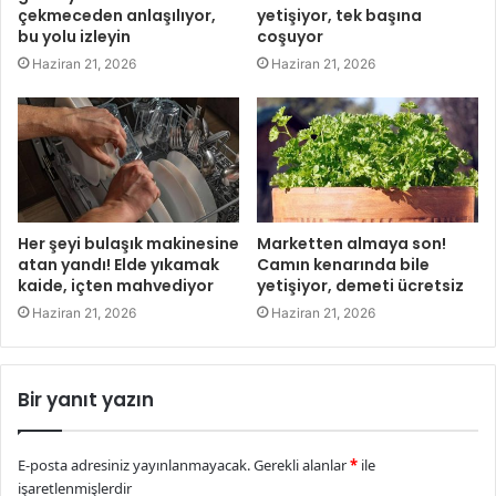
çekmeceden anlaşılıyor,
yetişiyor, tek başına
bu yolu izleyin
coşuyor
Haziran 21, 2026
Haziran 21, 2026
Her şeyi bulaşık makinesine
Marketten almaya son!
atan yandı! Elde yıkamak
Camın kenarında bile
kaide, içten mahvediyor
yetişiyor, demeti ücretsiz
Haziran 21, 2026
Haziran 21, 2026
Bir yanıt yazın
E-posta adresiniz yayınlanmayacak.
Gerekli alanlar
*
ile
işaretlenmişlerdir