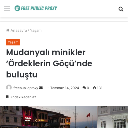
Menü
A
y
...
Anasayfa
/
Yaşam
Yaşam
Mudanyalı minikler
‘Ördeklerin Göçü’nde
buluştu
Bir
freepublicproxy
Temmuz 14, 2024
0
131
e-
Bir dakikadan az
posta
göndermek