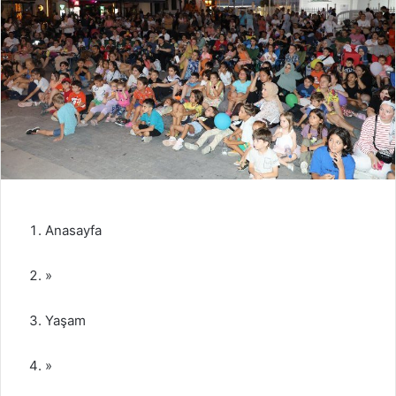
Anasayfa
»
Yaşam
»