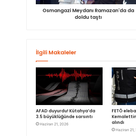
Osmangazi Meydanı Ramazan'da da
doldu taştı
İlgili Makaleler
AFAD duyurdu! Kütahya’da
FETÖ eleba
3.5 büyüklüğünde sarsıntı
Kemalettin
alındı
Haziran 21, 2026
Haziran 21,