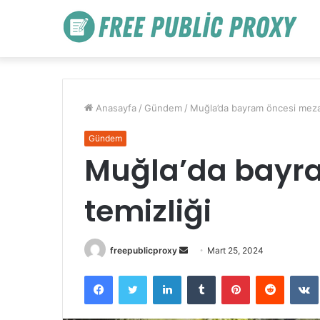
Anasayfa
/
Gündem
/
Muğla’da bayram öncesi mezar
Gündem
Muğla’da bayra
temizliği
Bir
freepublicproxy
Mart 25, 2024
e-
Facebook
Twitter
LinkedIn
Tumblr
Pinterest
Reddit
posta
göndermek