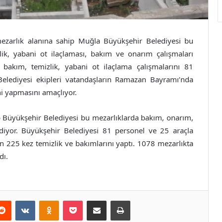
ezarlık alanına sahip Muğla Büyükşehir Belediyesi bu
k, yabani ot ilaçlaması, bakım ve onarım çalışmaları
bakım, temizlik, yabani ot ilaçlama çalışmalarını 81
elediyesi ekipleri vatandaşların Ramazan Bayramı’nda
ni yapmasını amaçlıyor.
p Büyükşehir Belediyesi bu mezarlıklarda bakım, onarım,
iyor. Büyükşehir Belediyesi 81 personel ve 25 araçla
n 225 kez temizlik ve bakımlarını yaptı. 1078 mezarlıkta
dı.
erest
Reddit
VKontakte
Odnoklassniki
Pocket
E-Posta ile paylaş
Yazdır