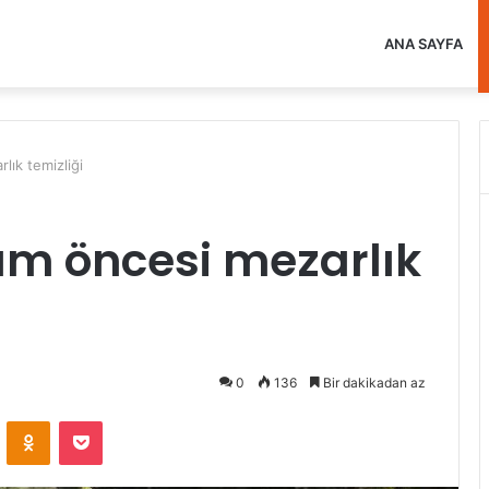
ANA SAYFA
lık temizliği
m öncesi mezarlık
0
136
Bir dakikadan az
VKontakte
Odnoklassniki
Pocket