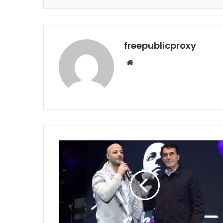
freepublicproxy
Web
sitesi