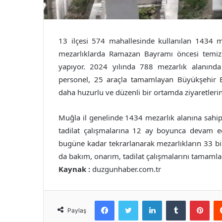
13 ilçesi 574 mahallesinde kullanılan 1434 m
mezarlıklarda Ramazan Bayramı öncesi temizli
yapıyor. 2024 yılında 788 mezarlık alanında 
personel, 25 araçla tamamlayan Büyükşehir B
daha huzurlu ve düzenli bir ortamda ziyaretleri
Muğla il genelinde 1434 mezarlık alanına sahi
tadilat çalışmalarına 12 ay boyunca devam ed
bugüne kadar tekrarlanarak mezarlıkların 33 bi
da bakım, onarım, tadilat çalışmalarını tamamla
Kaynak :
duzgunhaber.com.tr
Facebook
Twitter
LinkedIn
Tumblr
Pint
Paylaş