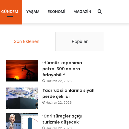
Arama
GÜNDEM
YAŞAM
EKONOMI
MAGAZIN
yap
Son Eklenen
Popüler
...
‘Hürmüz kapanırsa
petrol 300 dolara
fırlayabilir’
Haziran 22, 2026
Taarruz silahlarına siyah
perde çekildi
Haziran 22, 2026
‘Cari süreçler açığı
turizmle düşecek’
Haziran 22, 2026