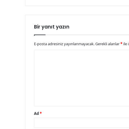
Bir yanıt yazın
E-posta adresiniz yayınlanmayacak.
Gerekli alanlar
*
ile 
Y
o
r
u
m
*
Ad
*