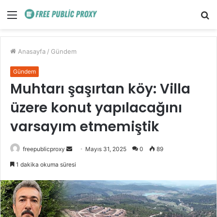
Menü
A
y
...
Anasayfa
/
Gündem
Gündem
Muhtarı şaşırtan köy: Villa
üzere konut yapılacağını
varsayım etmemiştik
Bir
freepublicproxy
Mayıs 31, 2025
0
89
e-
1 dakika okuma süresi
posta
göndermek