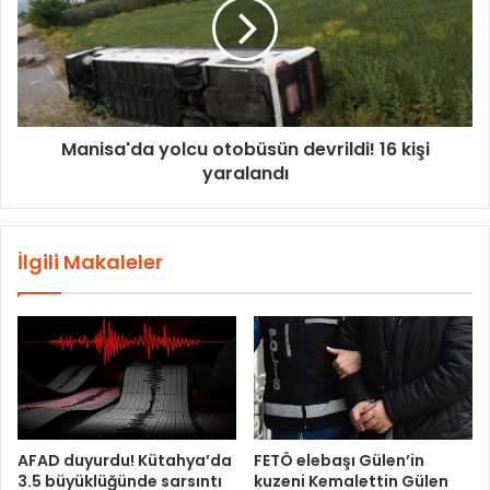
Manisa'da yolcu otobüsün devrildi! 16 kişi
yaralandı
İlgili Makaleler
AFAD duyurdu! Kütahya’da
FETÖ elebaşı Gülen’in
3.5 büyüklüğünde sarsıntı
kuzeni Kemalettin Gülen