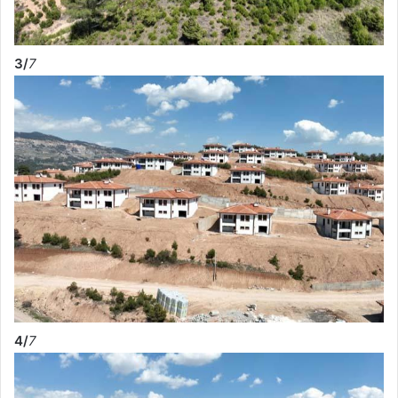
3/
7
4/
7