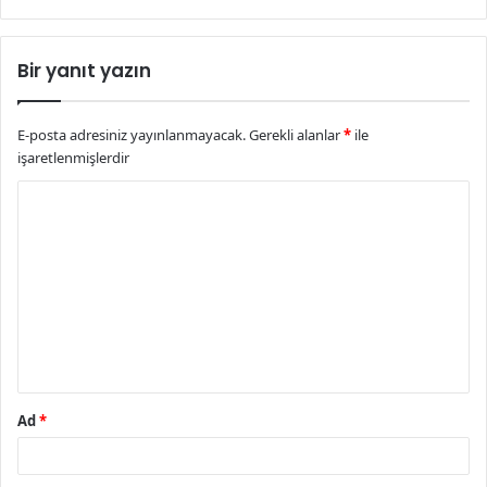
Bir yanıt yazın
E-posta adresiniz yayınlanmayacak.
Gerekli alanlar
*
ile
işaretlenmişlerdir
Y
o
r
u
m
*
Ad
*