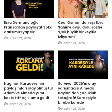
Esra Dermancıoğlu
Cedi Osman’dan eşi Ebru
Fransa’dan paylaştı! ‘Lokal
Şahin’e övgü dolu sözler!
dansımızı yaptık’
‘Çok büyük bir keyifle
izliyorum’
Haziran 21, 2026
Haziran 21, 2026
Nagihan Karadere’nin
Survivor 2025’in olay
paylaşımları olay olmuştu!
yarışmacısı Almeda
Adem ve Almeda’yı mı
Baylan’dan çocukluk
kastetti? Açıklama geldi
fotoğrafı! Kardeşiyle
birebir karede
Haziran 21, 2026
Haziran 21, 2026