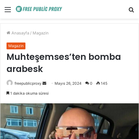
Menü
A
y
...
Anasayfa
/
Magazin
Magazin
Muhteşemses’ten bomba
arabesk
Bir
freepublicproxy
Mayıs 26, 2024
0
145
e-
1 dakika okuma süresi
posta
göndermek