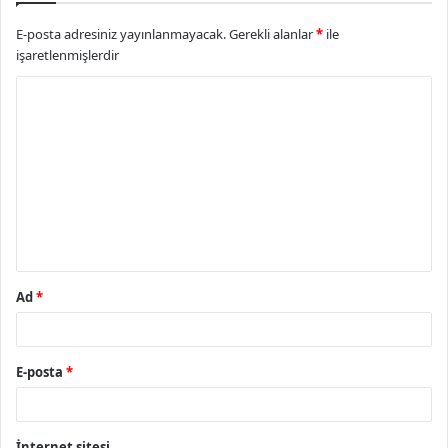
E-posta adresiniz yayınlanmayacak.
Gerekli alanlar
*
ile
işaretlenmişlerdir
Y
o
r
u
m
*
Ad
*
E-posta
*
İnternet sitesi