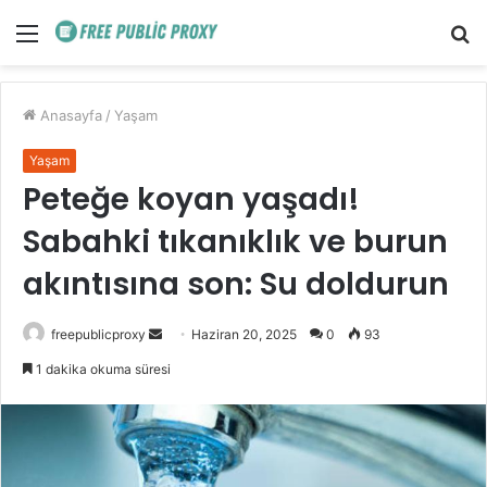
Menü
A
y
...
Anasayfa
/
Yaşam
Yaşam
Peteğe koyan yaşadı!
Sabahki tıkanıklık ve burun
akıntısına son: Su doldurun
Bir
freepublicproxy
Haziran 20, 2025
0
93
e-
1 dakika okuma süresi
posta
göndermek