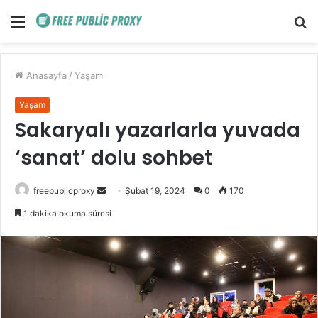
Menü
A
y
...
Anasayfa
/
Yaşam
Yaşam
Sakaryalı yazarlarla yuvada
‘sanat’ dolu sohbet
Bir
freepublicproxy
Şubat 19, 2024
0
170
e-
1 dakika okuma süresi
posta
göndermek