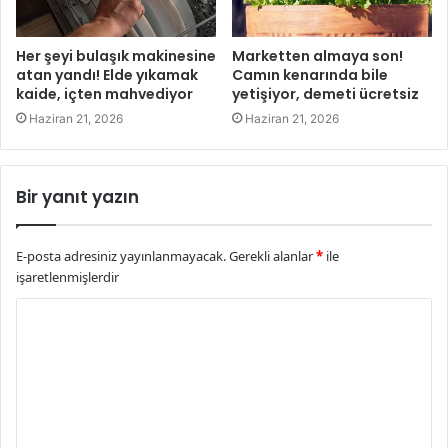
Her şeyi bulaşık makinesine
Marketten almaya son!
atan yandı! Elde yıkamak
Camın kenarında bile
kaide, içten mahvediyor
yetişiyor, demeti ücretsiz
Haziran 21, 2026
Haziran 21, 2026
Bir yanıt yazın
E-posta adresiniz yayınlanmayacak.
Gerekli alanlar
*
ile
işaretlenmişlerdir
Y
o
r
u
m