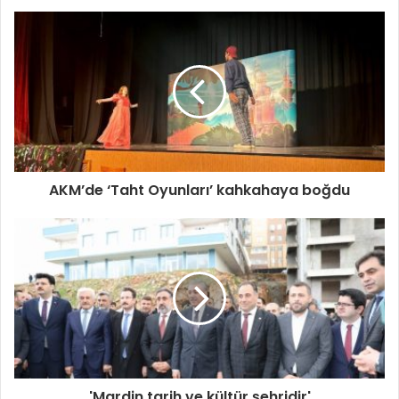
AKM’de ‘Taht Oyunları’ kahkahaya boğdu
'Mardin tarih ve kültür şehridir'