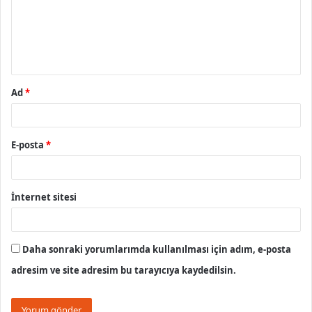
u
m
*
Ad
*
E-posta
*
İnternet sitesi
Daha sonraki yorumlarımda kullanılması için adım, e-posta
adresim ve site adresim bu tarayıcıya kaydedilsin.