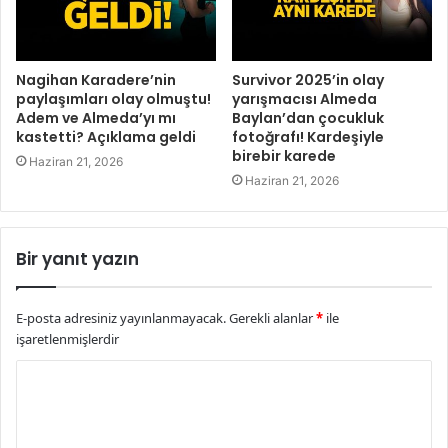
Nagihan Karadere’nin
Survivor 2025’in olay
paylaşımları olay olmuştu!
yarışmacısı Almeda
Adem ve Almeda’yı mı
Baylan’dan çocukluk
kastetti? Açıklama geldi
fotoğrafı! Kardeşiyle
birebir karede
Haziran 21, 2026
Haziran 21, 2026
Bir yanıt yazın
E-posta adresiniz yayınlanmayacak.
Gerekli alanlar
*
ile
işaretlenmişlerdir
Y
o
r