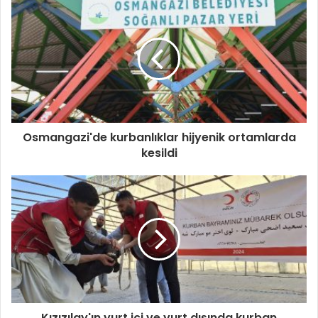
Osmangazi'de kurbanlıklar hijyenik ortamlarda
kesildi
Kızızılay'ın yurt içi ve yurt dışında kurban