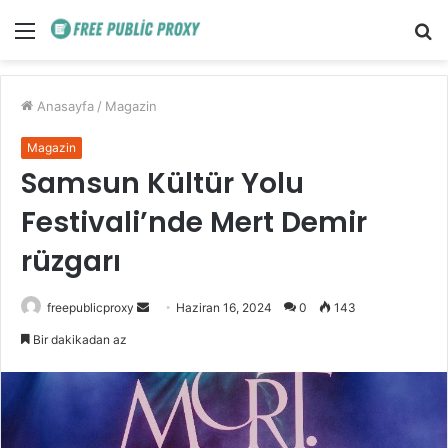
Menü
A
y
...
Anasayfa
/
Magazin
Magazin
Samsun Kültür Yolu
Festivali’nde Mert Demir
rüzgarı
Bir
freepublicproxy
Haziran 16, 2024
0
143
e-
Bir dakikadan az
posta
göndermek