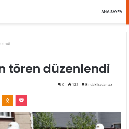
ANA SAYFA
nlendi
çin tören düzenlendi
0
132
Bir dakikadan az
VKontakte
Odnoklassniki
Pocket