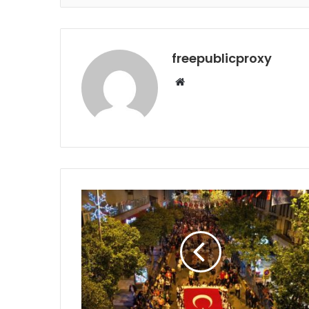
freepublicproxy
Web
sitesi