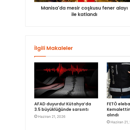
Manisa'da mesir coşkusu fener alayı
ile katlandı
İlgili Makaleler
AFAD duyurdu! Kütahya’da
FETÖ eleba
3.5 büyüklüğünde sarsıntı
Kemalettin
alındı
Haziran 21, 2026
Haziran 21,