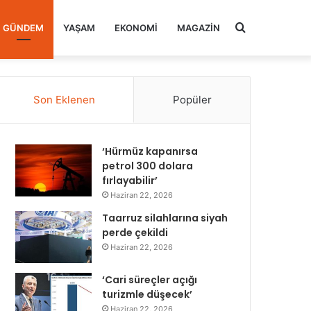
Arama
GÜNDEM
YAŞAM
EKONOMI
MAGAZIN
yap
Son Eklenen
Popüler
...
‘Hürmüz kapanırsa
petrol 300 dolara
fırlayabilir’
Haziran 22, 2026
Taarruz silahlarına siyah
perde çekildi
Haziran 22, 2026
‘Cari süreçler açığı
turizmle düşecek’
Haziran 22, 2026