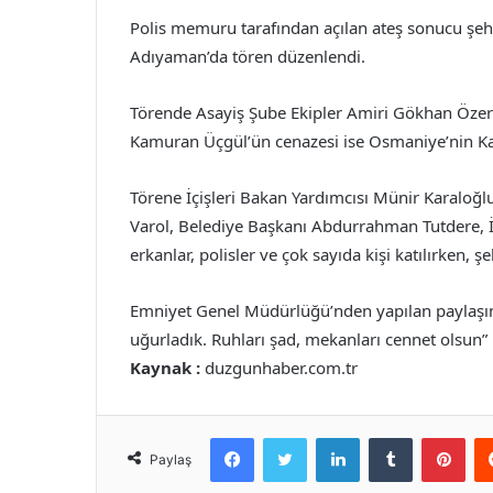
Polis memuru tarafından açılan ateş sonucu şeh
Adıyaman’da tören düzenlendi.
Törende Asayiş Şube Ekipler Amiri Gökhan Özer’
Kamuran Üçgül’ün cenazesi ise Osmaniye’nin Kadi
Törene İçişleri Bakan Yardımcısı Münir Karaloğ
Varol, Belediye Başkanı Abdurrahman Tutdere, İl
erkanlar, polisler ve çok sayıda kişi katılırken, 
Emniyet Genel Müdürlüğü’nden yapılan paylaşım
uğurladık. Ruhları şad, mekanları cennet olsun” i
Kaynak :
duzgunhaber.com.tr
Facebook
Twitter
LinkedIn
Tumblr
Pint
Paylaş