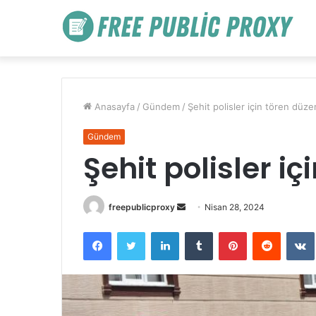
Anasayfa
/
Gündem
/
Şehit polisler için tören düze
Gündem
Şehit polisler i
Bir
freepublicproxy
Nisan 28, 2024
e-
Facebook
Twitter
LinkedIn
Tumblr
Pinterest
Reddit
posta
göndermek