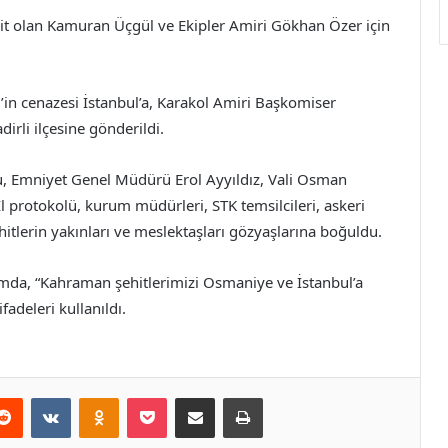
it olan Kamuran Üçgül ve Ekipler Amiri Gökhan Özer için
in cenazesi İstanbul’a, Karakol Amiri Başkomiser
rli ilçesine gönderildi.
lu, Emniyet Genel Müdürü Erol Ayyıldız, Vali Osman
 protokolü, kurum müdürleri, STK temsilcileri, askeri
şehitlerin yakınları ve meslektaşları gözyaşlarına boğuldu.
da, “Kahraman şehitlerimizi Osmaniye ve İstanbul’a
fadeleri kullanıldı.
erest
Reddit
VKontakte
Odnoklassniki
Pocket
E-Posta ile paylaş
Yazdır