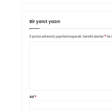
Bir yanıt yazın
E-posta adresiniz yayınlanmayacak.
Gerekli alanlar
*
ile 
Y
o
r
u
m
*
Ad
*