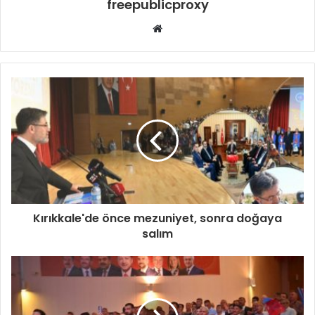
freepublicproxy
Web
sitesi
Kırıkkale'de önce mezuniyet, sonra doğaya
salım