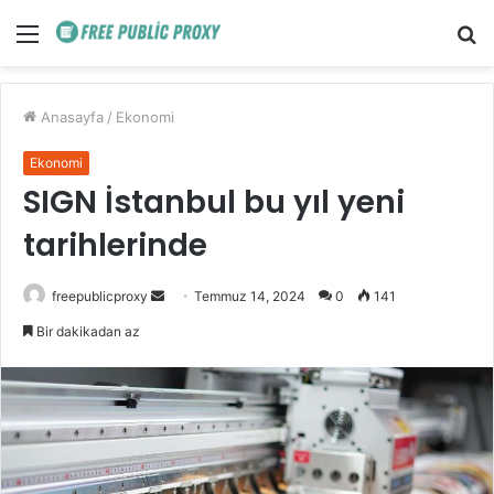
Menü
A
y
...
Anasayfa
/
Ekonomi
Ekonomi
SIGN İstanbul bu yıl yeni
tarihlerinde
Bir
freepublicproxy
Temmuz 14, 2024
0
141
e-
Bir dakikadan az
posta
göndermek