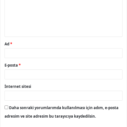
r
u
m
*
Ad
*
E-posta
*
İnternet sitesi
Daha sonraki yorumlarımda kullanılması için adım, e-posta
adresim ve site adresim bu tarayıcıya kaydedilsin.