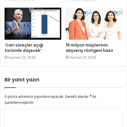
‘Cari süreçler açığı
19 milyon müşterinin
turizmle düşecek’
alışveriş röntgeni hazır
Haziran 22, 2026
Haziran 21, 2026
Bir yanıt yazın
E-posta adresiniz yayınlanmayacak.
Gerekli alanlar
*
ile
işaretlenmişlerdir
Y
o