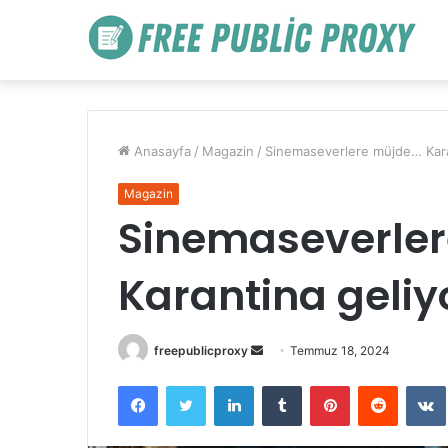
Anasayfa
/
Magazin
/
Sinemaseverlere müjde… Kara
Magazin
Sinemaseverle
Karantina geliy
Bir
freepublicproxy
Temmuz 18, 2024
e-
Facebook
Twitter
LinkedIn
Tumblr
Pinterest
Reddit
posta
göndermek