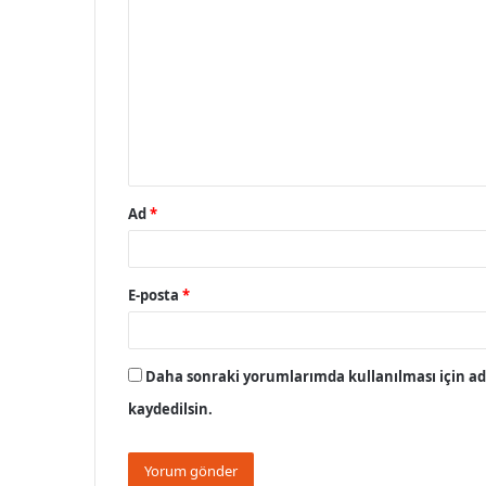
o
r
u
m
*
Ad
*
E-posta
*
Daha sonraki yorumlarımda kullanılması için adı
kaydedilsin.