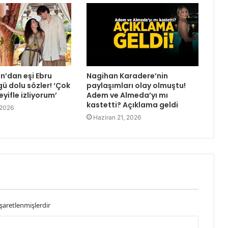
’dan eşi Ebru
Nagihan Karadere’nin
ü dolu sözler! ‘Çok
paylaşımları olay olmuştu!
eyifle izliyorum’
Adem ve Almeda’yı mı
kastetti? Açıklama geldi
 2026
Haziran 21, 2026
işaretlenmişlerdir