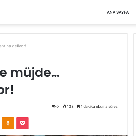
ANA SAYFA
ntina geliyor!
re müjde…
or!
0
138
1 dakika okuma süresi
VKontakte
Odnoklassniki
Pocket