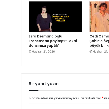
Esra Dermancıoğlu
Cedi Osman
Fransa’dan paylaştı! ‘Lokal
Şahin’e övg
dansımızı yaptık’
büyük bir k
Haziran 21, 2026
Haziran 21,
Bir yanıt yazın
E-posta adresiniz yayınlanmayacak.
Gerekli alanlar
*
ile 
Y