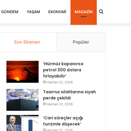
Arama
GÜNDEM
YAŞAM
EKONOMI
MAGAZIN
yap
Son Eklenen
Popüler
...
‘Hürmüz kapanırsa
petrol 300 dolara
fırlayabilir’
Haziran 22, 2026
Taarruz silahlarına siyah
perde çekildi
Haziran 22, 2026
‘Cari süreçler açığı
turizmle düşecek’
Haziran 22, 2026