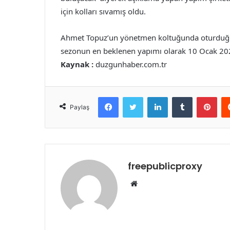
için kolları sıvamış oldu.
Ahmet Topuz’un yönetmen koltuğunda oturduğu f
sezonun en beklenen yapımı olarak 10 Ocak 202
Kaynak :
duzgunhaber.com.tr
Facebook
Twitter
LinkedIn
Tumblr
Pint
Paylaş
freepublicproxy
Web
sitesi