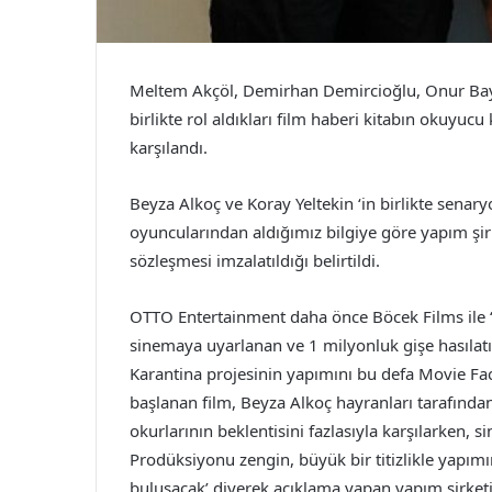
Meltem Akçöl, Demirhan Demircioğlu, Onur Bay
birlikte rol aldıkları film haberi kitabın okuyuc
karşılandı.
Beyza Alkoç ve Koray Yeltekin ‘in birlikte senaryol
oyuncularından aldığımız bilgiye göre yapım şirk
sözleşmesi imzalatıldığı belirtildi.
OTTO Entertainment daha önce Böcek Films ile “
sinemaya uyarlanan ve 1 milyonluk gişe hasılatı
Karantina projesinin yapımını bu defa Movie Fact
başlanan film, Beyza Alkoç hayranları tarafından
okurlarının beklentisini fazlasıyla karşılarken, si
Prodüksiyonu zengin, büyük bir titizlikle yapımına
buluşacak’ diyerek açıklama yapan yapım şirketi,