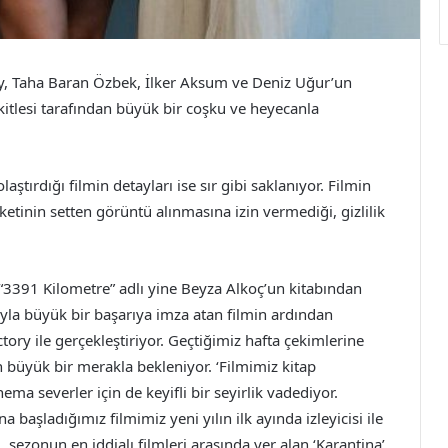
, Taha Baran Özbek, İlker Aksum ve Deniz Uğur’un
u kitlesi tarafından büyük bir coşku ve heyecanla
aştırdığı filmin detayları ise sır gibi saklanıyor. Filmin
etinin setten görüntü alınmasına izin vermediği, gizlilik
3391 Kilometre” adlı yine Beyza Alkoç’un kitabından
yla büyük bir başarıya imza atan filmin ardından
ory ile gerçekleştiriyor. Geçtiğimiz hafta çekimlerine
 büyük bir merakla bekleniyor. ‘Filmimiz kitap
nema severler için de keyifli bir seyirlik vadediyor.
 başladığımız filmimiz yeni yılın ilk ayında izleyicisi ile
 sezonun en iddialı filmleri arasında yer alan ‘Karantina’