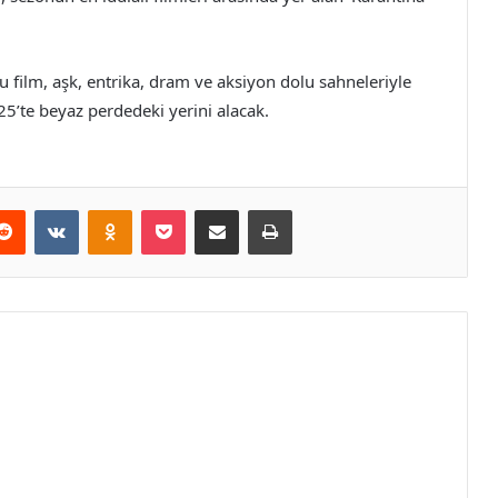
ilm, aşk, entrika, dram ve aksiyon dolu sahneleriyle
5’te beyaz perdedeki yerini alacak.
erest
Reddit
VKontakte
Odnoklassniki
Pocket
E-Posta ile paylaş
Yazdır