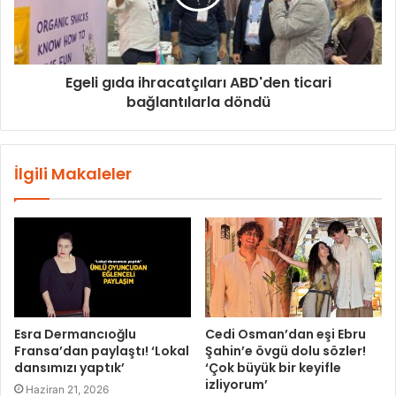
Egeli gıda ihracatçıları ABD'den ticari
bağlantılarla döndü
İlgili Makaleler
Esra Dermancıoğlu
Cedi Osman’dan eşi Ebru
Fransa’dan paylaştı! ‘Lokal
Şahin’e övgü dolu sözler!
dansımızı yaptık’
‘Çok büyük bir keyifle
izliyorum’
Haziran 21, 2026