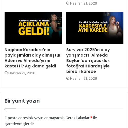
Haziran 21, 2026
Nagihan Karadere’nin
Survivor 2025’in olay
paylaşımları olay olmuştu!
yarışmacısı Almeda
Adem ve Almeda’yı mı
Baylan’dan çocukluk
kastetti? Açıklama geldi
fotoğrafı! Kardeşiyle
birebir karede
Haziran 21, 2026
Haziran 21, 2026
Bir yanıt yazın
E-posta adresiniz yayınlanmayacak.
Gerekli alanlar
*
ile
işaretlenmişlerdir