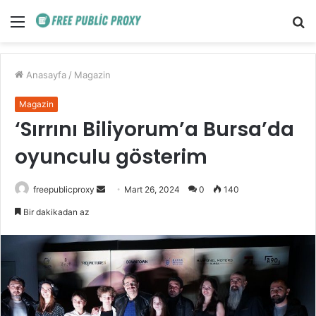
Menü
A
y
...
Anasayfa
/
Magazin
Magazin
‘Sırrını Biliyorum’a Bursa’da
oyunculu gösterim
Bir
freepublicproxy
Mart 26, 2024
0
140
e-
Bir dakikadan az
posta
göndermek