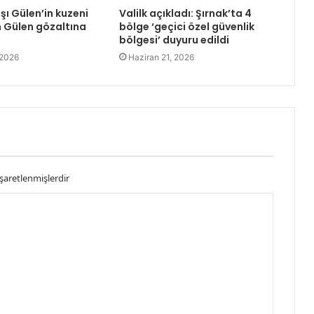
şı Gülen’in kuzeni
Valilk açıkladı: Şırnak’ta 4
 Gülen gözaltına
bölge ‘geçici özel güvenlik
bölgesi’ duyuru edildi
 2026
Haziran 21, 2026
işaretlenmişlerdir