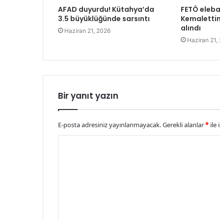
AFAD duyurdu! Kütahya’da
FETÖ eleba
3.5 büyüklüğünde sarsıntı
Kemalettin
alındı
Haziran 21, 2026
Haziran 21,
Bir yanıt yazın
E-posta adresiniz yayınlanmayacak.
Gerekli alanlar
*
ile 
Y
o
r
u
m
*