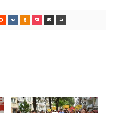
erest
Reddit
VKontakte
Odnoklassniki
Pocket
E-Posta ile paylaş
Yazdır