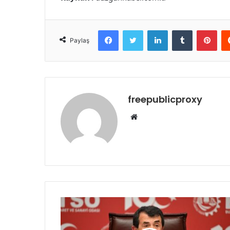
Facebook
Twitter
LinkedIn
Tumblr
Pint
Paylaş
freepublicproxy
Web
sitesi