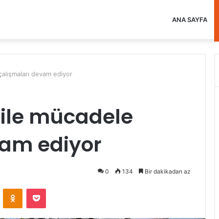
ANA SAYFA
çalışmaları devam ediyor
 ile mücadele
vam ediyor
0
134
Bir dakikadan az
VKontakte
Odnoklassniki
Pocket