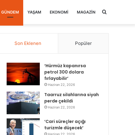
Arama
GÜNDEM
YAŞAM
EKONOMI
MAGAZIN
yap
Son Eklenen
Popüler
...
‘Hürmüz kapanırsa
petrol 300 dolara
fırlayabilir’
Haziran 22, 2026
Taarruz silahlarına siyah
perde çekildi
Haziran 22, 2026
‘Cari süreçler açığı
turizmle düşecek’
Haziran 22, 2026