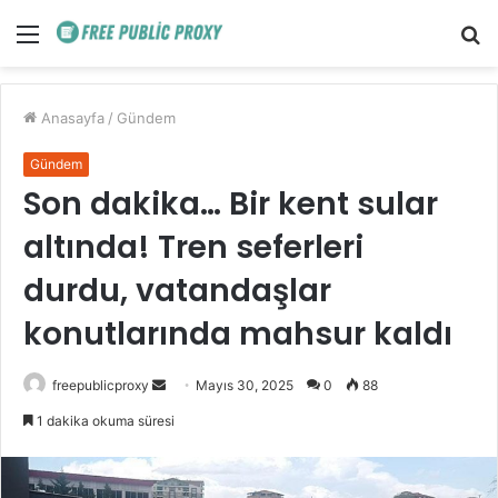
Menü
A
y
...
Anasayfa
/
Gündem
Gündem
Son dakika… Bir kent sular
altında! Tren seferleri
durdu, vatandaşlar
konutlarında mahsur kaldı
Bir
freepublicproxy
Mayıs 30, 2025
0
88
e-
1 dakika okuma süresi
posta
göndermek