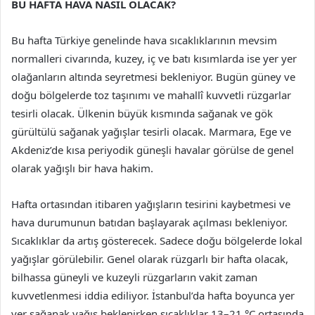
BU HAFTA HAVA NASIL OLACAK?
Bu hafta Türkiye genelinde hava sıcaklıklarının mevsim
normalleri civarında, kuzey, iç ve batı kısımlarda ise yer yer
olağanların altında seyretmesi bekleniyor. Bugün güney ve
doğu bölgelerde toz taşınımı ve mahallî kuvvetli rüzgarlar
tesirli olacak. Ülkenin büyük kısmında sağanak ve gök
gürültülü sağanak yağışlar tesirli olacak. Marmara, Ege ve
Akdeniz’de kısa periyodik güneşli havalar görülse de genel
olarak yağışlı bir hava hakim.
Hafta ortasından itibaren yağışların tesirini kaybetmesi ve
hava durumunun batıdan başlayarak açılması bekleniyor.
Sıcaklıklar da artış gösterecek. Sadece doğu bölgelerde lokal
yağışlar görülebilir. Genel olarak rüzgarlı bir hafta olacak,
bilhassa güneyli ve kuzeyli rüzgarların vakit zaman
kuvvetlenmesi iddia ediliyor. İstanbul’da hafta boyunca yer
yer sağanak yağış beklenirken sıcaklıklar 13–21 °C ortasında