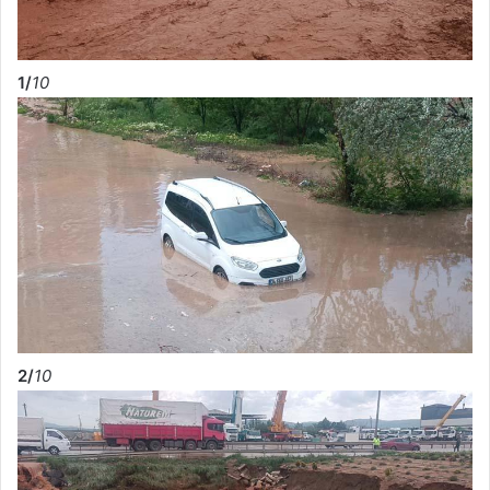
1/
10
2/
10