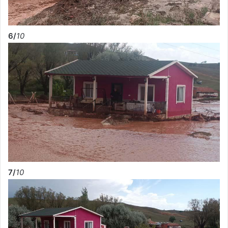
6/
10
7/
10