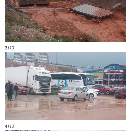
3/
10
4/
10