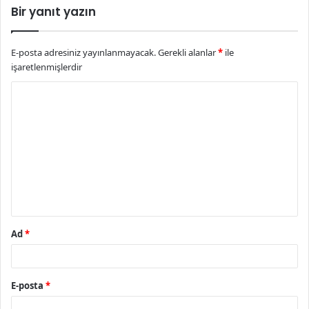
Bir yanıt yazın
E-posta adresiniz yayınlanmayacak.
Gerekli alanlar
*
ile
işaretlenmişlerdir
Y
o
r
u
m
*
Ad
*
E-posta
*