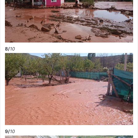
8/
10
9/
10