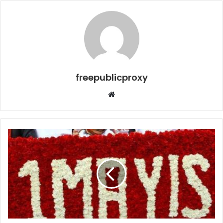
freepublicproxy
Web
sitesi