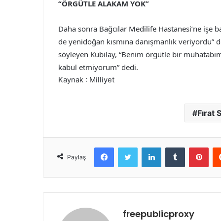
“ÖRGÜTLE ALAKAM YOK”
Daha sonra Bağcılar Medilife Hastanesi’ne işe ba
de yenidoğan kısmına danışmanlık veriyordu” ded
söyleyen Kubilay, “Benim örgütle bir muhatabım 
kabul etmiyorum” dedi.
Kaynak : Milliyet
Fırat 
Facebook
Twitter
LinkedIn
Tumblr
Pint
Paylaş
freepublicproxy