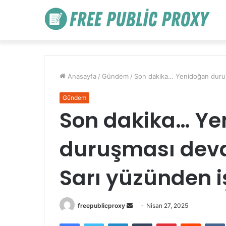
Anasayfa
/
Gündem
/
Son dakika… Yenidoğan duruşm
Gündem
Son dakika… Ye
duruşması deva
Sarı yüzünden i
Bir
freepublicproxy
Nisan 27, 2025
e-
Facebook
Twitter
LinkedIn
Tumblr
Pinterest
Reddit