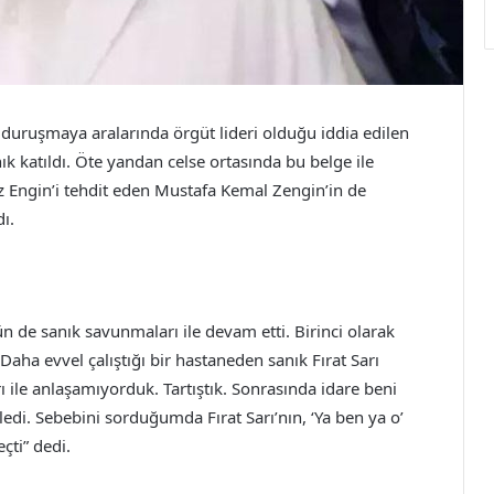
uruşmaya aralarında örgüt lideri olduğu iddia edilen
ık katıldı. Öte yandan celse ortasında bu belge ile
uz Engin’i tehdit eden Mustafa Kemal Zengin’in de
ı.
de sanık savunmaları ile devam etti. Birinci olarak
aha evvel çalıştığı bir hastaneden sanık Fırat Sarı
rı ile anlaşamıyorduk. Tartıştık. Sonrasında idare beni
edi. Sebebini sorduğumda Fırat Sarı’nın, ‘Ya ben ya o’
eçti” dedi.