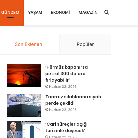
Arama
GÜNDEM
YAŞAM
EKONOMI
MAGAZIN
yap
Son Eklenen
Popüler
...
‘Hürmüz kapanırsa
petrol 300 dolara
fırlayabilir’
Haziran 22, 2026
Taarruz silahlarına siyah
perde çekildi
Haziran 22, 2026
‘Cari süreçler açığı
turizmle düşecek’
Haziran 22, 2026