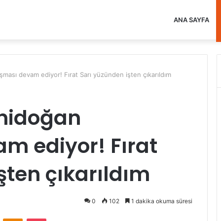
ANA SAYFA
ası devam ediyor! Fırat Sarı yüzünden işten çıkarıldım
nidoğan
m ediyor! Fırat
şten çıkarıldım
0
102
1 dakika okuma süresi
VKontakte
Odnoklassniki
Pocket