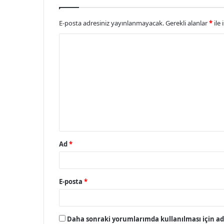
E-posta adresiniz yayınlanmayacak.
Gerekli alanlar
*
ile 
Y
o
r
u
m
*
Ad
*
E-posta
*
Daha sonraki yorumlarımda kullanılması için adı