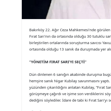
Bakırköy 22. Ağır Ceza Mahkemesi’nde görülen d
Fırat Sarı’nın da ortasında olduğu 30 tutuklu san
birleştirilen ortalarında soruşturma savcısı Yav
ortasında olduğu 13 sanık da duruşmada yer ald
“YÖNETİM FIRAT SARI’YI SEÇTİ”
Dün dinlenen 6 sanığın akabinde duruşma bugün 
hemşire sanık Nigar Kubilay savunmasını yaptı. D
yüzünden çıkarıldığını anlatan Kubilay, “Fırat Sa
görüşmeye çağırdı ve işime son verdiklerini söyl
dediğini söylediler. İdare de tabi ki Fırat Sarı’yı s