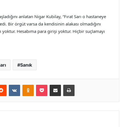
şladığını anlatan Nigar Kubilay, “Fırat Sarı o hastaneye
i. Bir örgüt varsa da kendisinin alakası olmadığını
yoktur. Hesabıma para girişi yoktur. Hiçbir suçlamayı
Sarı
Sanık
erest
Reddit
VKontakte
Odnoklassniki
Pocket
E-Posta ile paylaş
Yazdır