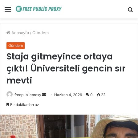
Menü
A
y
...
Anasayfa
/
Gündem
Gündem
Staja gitmeyince ortaya
çıktı! Üniversiteli gencin sır
mevti
Bir
freepublicproxy
Haziran 4, 2026
0
22
e-
Bir dakikadan az
posta
göndermek