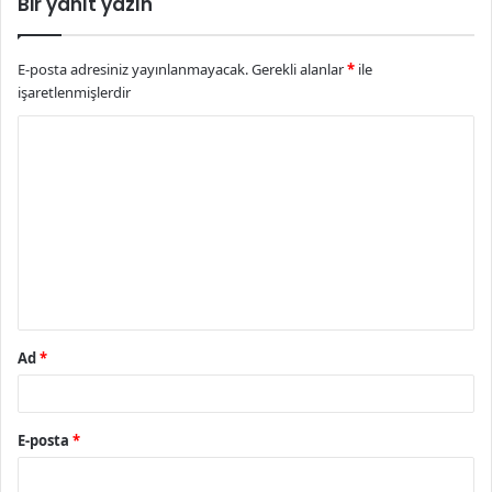
Bir yanıt yazın
E-posta adresiniz yayınlanmayacak.
Gerekli alanlar
*
ile
işaretlenmişlerdir
Y
o
r
u
m
*
Ad
*
E-posta
*