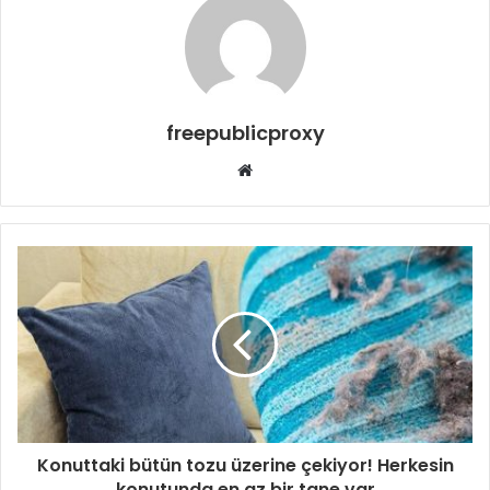
freepublicproxy
Web
sitesi
Konuttaki bütün tozu üzerine çekiyor! Herkesin
konutunda en az bir tane var