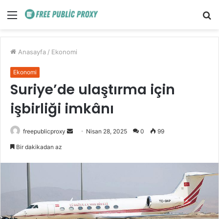
Menü
A
y
...
Anasayfa
/
Ekonomi
Ekonomi
Suriye’de ulaştırma için
işbirliği imkânı
Bir
freepublicproxy
Nisan 28, 2025
0
99
e-
Bir dakikadan az
posta
göndermek