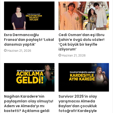
Esra Dermancıoğlu
Cedi Osman’dan eşi Ebru
Fransa’dan paylaştı! ‘Lokal
Şahin’e övgü dolu sözler!
dansımızı yaptık’
‘Çok büyük bir keyifle
izliyorum’
Haziran 21, 2026
Haziran 21, 2026
Nagihan Karadere’nin
Survivor 2025’in olay
paylaşımları olay olmuştu!
yarışmacısı Almeda
Adem ve Almeda’yı mı
Baylan’dan çocukluk
kastetti? Açıklama geldi
fotoğrafı! Kardeşiyle