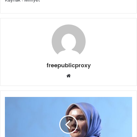
freepublicproxy
Web
sitesi