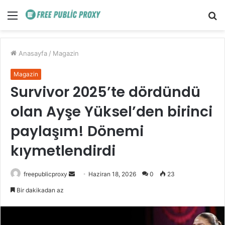
Menü
A
y
...
Anasayfa
/
Magazin
Magazin
Survivor 2025’te dördündü
olan Ayşe Yüksel’den birinci
paylaşım! Dönemi
kıymetlendirdi
Bir
freepublicproxy
Haziran 18, 2026
0
23
e-
Bir dakikadan az
posta
göndermek