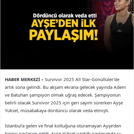
HABER MERKEZİ –
Survivor 2025 All Star-Gönüllüler’de
artık sona gelindi. Bu akşam ekrana gelecek yayında Adem
ve Batuhan şampiyon olmak uğraş edecek. Şampiyonun
belirli olacak Survivor 2025 için geri sayım sürerken Ayşe
Yüksel, müsabakaya dördüncü olarak veda etmişti.
İstanbul’a gelen ve final koltuğuna oturamayan Ayşe’den
birinci paylaşım geldi. Ayşe Yüksel yaptığı paylaşımda şu