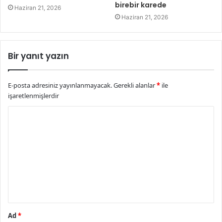
birebir karede
Haziran 21, 2026
Haziran 21, 2026
Bir yanıt yazın
E-posta adresiniz yayınlanmayacak.
Gerekli alanlar
*
ile
işaretlenmişlerdir
Y
o
r
u
m
*
Ad
*