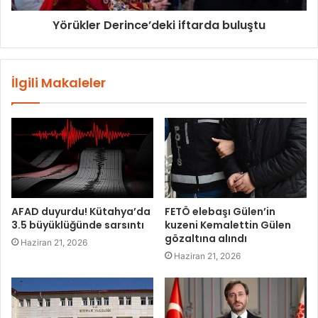
Yörükler Derince’deki iftarda buluştu
İlgili Makaleler
AFAD duyurdu! Kütahya’da
FETÖ elebaşı Gülen’in
3.5 büyüklüğünde sarsıntı
kuzeni Kemalettin Gülen
gözaltına alındı
Haziran 21, 2026
Haziran 21, 2026