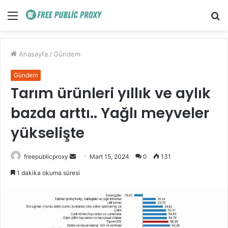
Menü
A
y
...
Anasayfa
/
Gündem
Gündem
Tarım ürünleri yıllık ve aylık
bazda arttı.. Yağlı meyveler
yükselişte
Bir
freepublicproxy
Mart 15, 2024
0
131
e-
1 dakika okuma süresi
posta
göndermek