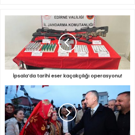
sitesi
İpsala’da tarihi eser kaçakçılığı operasyonu!