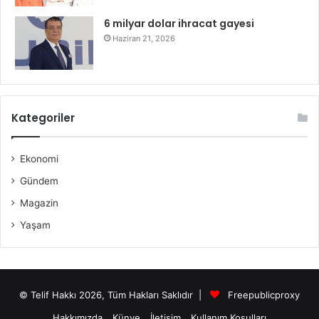
6 milyar dolar ihracat gayesi
Haziran 21, 2026
Kategoriler
Ekonomi
Gündem
Magazin
Yaşam
© Telif Hakkı 2026, Tüm Hakları Saklıdır |
Freepublicproxy
Hakkımızda
Künye
İletişim
Kullanım Koşulları