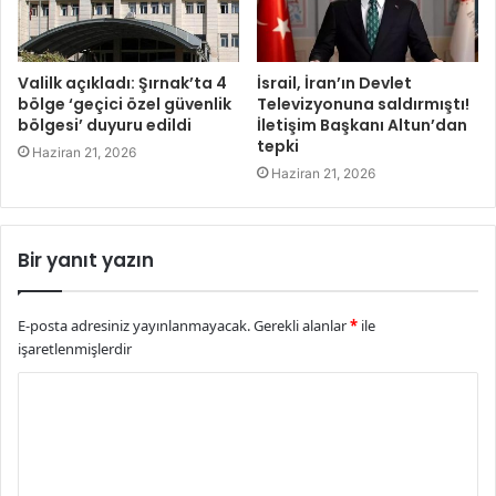
Valilk açıkladı: Şırnak’ta 4
İsrail, İran’ın Devlet
bölge ‘geçici özel güvenlik
Televizyonuna saldırmıştı!
bölgesi’ duyuru edildi
İletişim Başkanı Altun’dan
tepki
Haziran 21, 2026
Haziran 21, 2026
Bir yanıt yazın
E-posta adresiniz yayınlanmayacak.
Gerekli alanlar
*
ile
işaretlenmişlerdir
Y
o
r
u