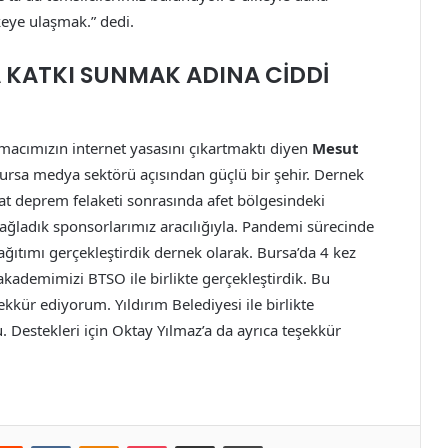
eye ulaşmak.” dedi.
 KATKI SUNMAK ADINA CİDDİ
amacımızın internet yasasını çıkartmaktı diyen
Mesut
ursa medya sektörü açısından güçlü bir şehir. Dernek
bat deprem felaketi sonrasında afet bölgesindeki
ğladık sponsorlarımız aracılığıyla. Pandemi sürecinde
ğıtımı gerçekleştirdik dernek olarak. Bursa’da 4 kez
kademimizi BTSO ile birlikte gerçekleştirdik. Bu
kür ediyorum. Yıldırım Belediyesi ile birlikte
Destekleri için Oktay Yılmaz’a da ayrıca teşekkür
erest
Reddit
VKontakte
Odnoklassniki
Pocket
E-Posta ile paylaş
Yazdır