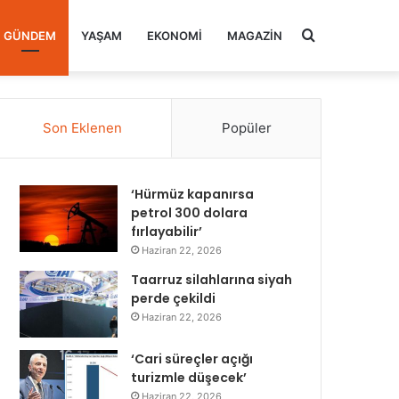
Arama
GÜNDEM
YAŞAM
EKONOMI
MAGAZIN
yap
Son Eklenen
Popüler
...
‘Hürmüz kapanırsa
petrol 300 dolara
fırlayabilir’
Haziran 22, 2026
Taarruz silahlarına siyah
perde çekildi
Haziran 22, 2026
‘Cari süreçler açığı
turizmle düşecek’
Haziran 22, 2026