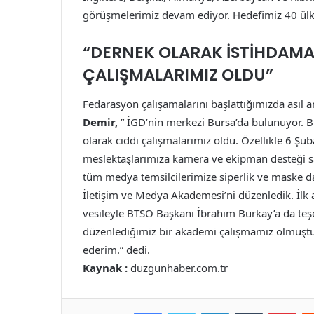
görüşmelerimiz devam ediyor. Hedefimiz 40 ülk
“DERNEK OLARAK İSTİHDAMA
ÇALIŞMALARIMIZ OLDU”
Fedarasyon çalışamalarını başlattığımızda asıl 
Demir,
” İGD’nin merkezi Bursa’da bulunuyor. B
olarak ciddi çalışmalarımız oldu. Özellikle 6 Şu
meslektaşlarımıza kamera ve ekipman desteği sa
tüm medya temsilcilerimize siperlik ve maske da
İletişim ve Medya Akademesi’ni düzenledik. İlk a
vesileyle BTSO Başkanı İbrahim Burkay’a da teşek
düzenlediğimiz bir akademi çalışmamız olmuştu. 
ederim.” dedi.
Kaynak :
duzgunhaber.com.tr
Facebook
Twitter
LinkedIn
Tumblr
Pint