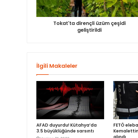
Tokat'ta dirençli üzüm çeşidi
geliştirildi
İlgili Makaleler
AFAD duyurdu! Kütahya’da
FETÖ eleba
3.5 büyüklüğünde sarsıntı
Kemalettin
alındı