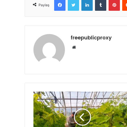
Paylaş
freepublicproxy
Web
sitesi