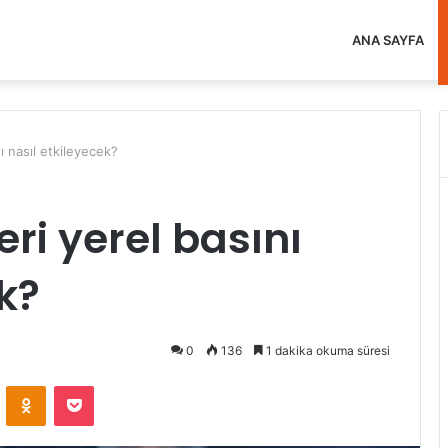
ANA SAYFA
nı nasıl etkileyecek?
eri yerel basını
k?
0
136
1 dakika okuma süresi
VKontakte
Odnoklassniki
Pocket