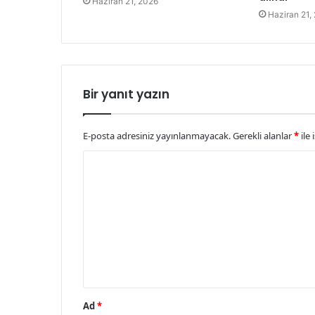
Haziran 21, 2026
Haziran 21,
Bir yanıt yazın
E-posta adresiniz yayınlanmayacak.
Gerekli alanlar
*
ile 
Y
o
r
u
m
*
Ad
*