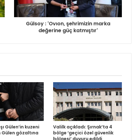
Gülsoy : 'Ovıon, şehrimizin marka
değerine güç katmıştır'
şı Gülen’in kuzeni
Valilk açıkladı: Şırnak’ta 4
 Gülen gözaltına
bölge ‘geçici özel güvenlik
bölgesi’ duyuru edildi