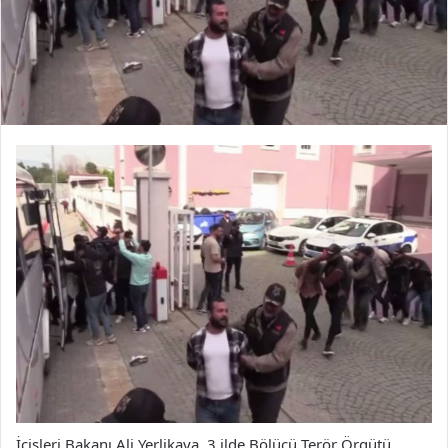
İçişleri Bakanı Ali Yerlikaya, 3 ilde Bölücü Terör Örgütü