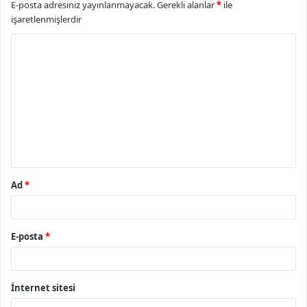
E-posta adresiniz yayınlanmayacak.
Gerekli alanlar
*
ile
işaretlenmişlerdir
Y
o
r
u
m
*
Ad
*
E-posta
*
İnternet sitesi