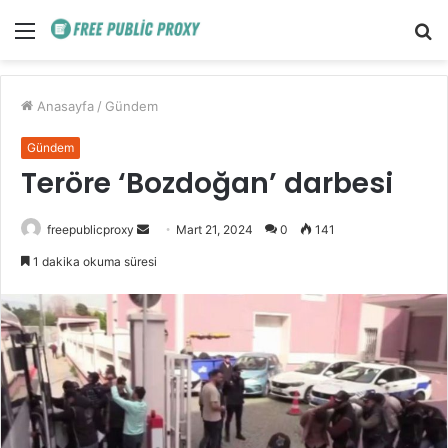
Menü
A
y
...
Anasayfa
/
Gündem
Gündem
Teröre ‘Bozdoğan’ darbesi
Bir
freepublicproxy
Mart 21, 2024
0
141
e-
1 dakika okuma süresi
posta
göndermek